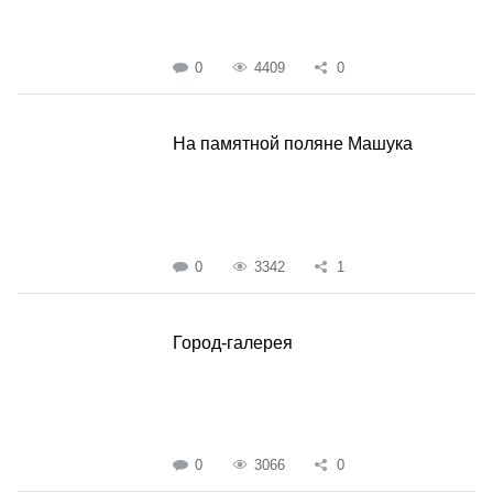
0
4409
0
На памятной поляне Машука
0
3342
1
Город-галерея
0
3066
0