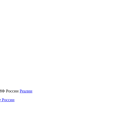
Реалии
 России