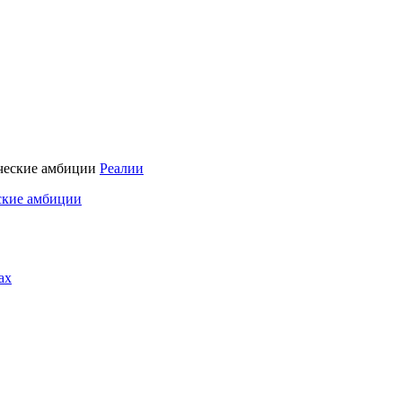
Реалии
ские амбиции
ах