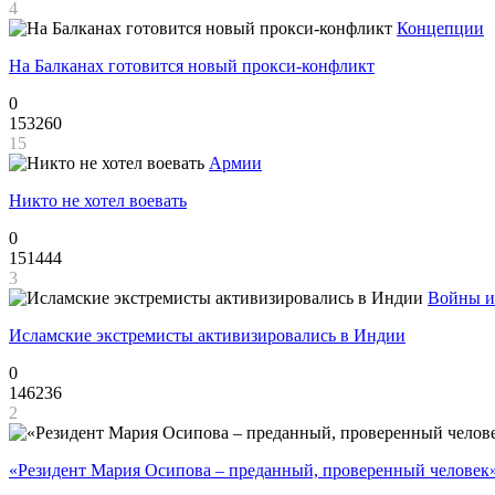
4
Концепции
На Балканах готовится новый прокси-конфликт
0
153260
15
Армии
Никто не хотел воевать
0
151444
3
Войны и
Исламские экстремисты активизировались в Индии
0
146236
2
«Резидент Мария Осипова – преданный, проверенный человек