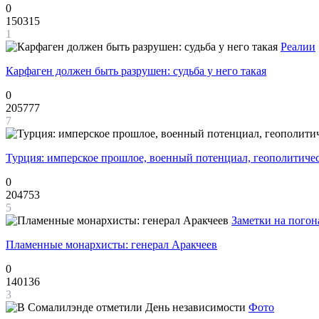
0
150315
1
Реалии
Карфаген должен быть разрушен: судьба у него такая
0
205777
7
Турция: имперское прошлое, военный потенциал, геополитиче
0
204753
5
Заметки на погон
Пламенные монархисты: генерал Аракчеев
0
140136
3
Фото