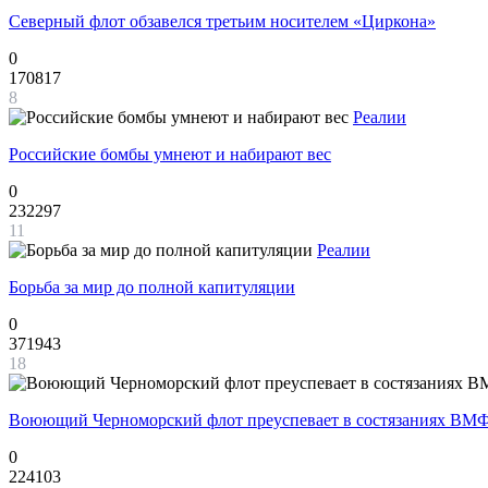
Северный флот обзавелся третьим носителем «Циркона»
0
170817
8
Реалии
Российские бомбы умнеют и набирают вес
0
232297
11
Реалии
Борьба за мир до полной капитуляции
0
371943
18
Воюющий Черноморский флот преуспевает в состязаниях ВМФ
0
224103