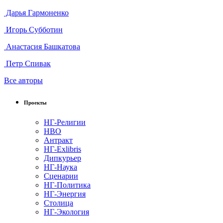
Дарья Гармоненко
Игорь Субботин
Анастасия Башкатова
Петр Спивак
Все авторы
Проекты
НГ-Религии
НВО
Антракт
НГ-Exlibris
Дипкурьер
НГ-Наука
Сценарии
НГ-Политика
НГ-Энергия
Столица
НГ-Экология