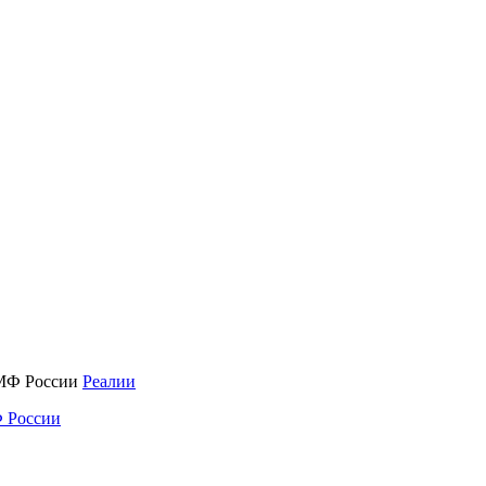
Реалии
 России