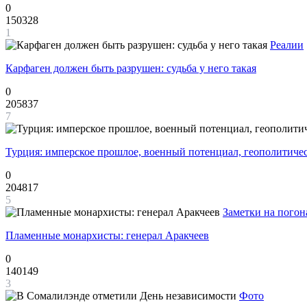
0
150328
1
Реалии
Карфаген должен быть разрушен: судьба у него такая
0
205837
7
Турция: имперское прошлое, военный потенциал, геополитиче
0
204817
5
Заметки на погон
Пламенные монархисты: генерал Аракчеев
0
140149
3
Фото