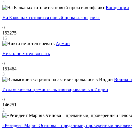
4
Концепции
На Балканах готовится новый прокси-конфликт
0
153275
15
Армии
Никто не хотел воевать
0
151464
3
Войны и
Исламские экстремисты активизировались в Индии
0
146251
2
«Резидент Мария Осипова – преданный, проверенный человек