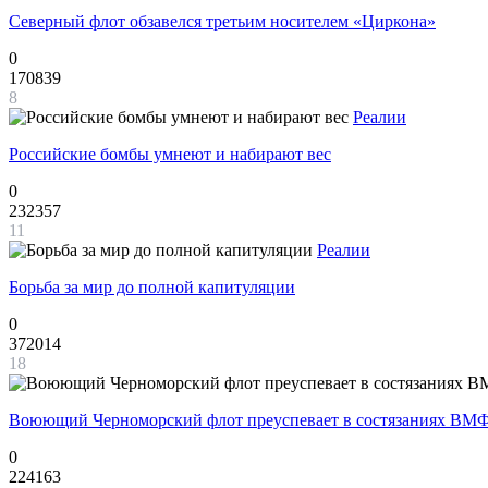
Северный флот обзавелся третьим носителем «Циркона»
0
170839
8
Реалии
Российские бомбы умнеют и набирают вес
0
232357
11
Реалии
Борьба за мир до полной капитуляции
0
372014
18
Воюющий Черноморский флот преуспевает в состязаниях ВМФ
0
224163