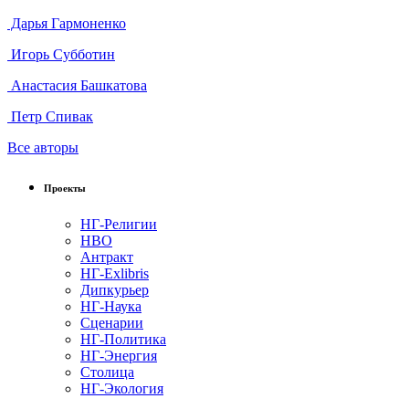
Дарья Гармоненко
Игорь Субботин
Анастасия Башкатова
Петр Спивак
Все авторы
Проекты
НГ-Религии
НВО
Антракт
НГ-Exlibris
Дипкурьер
НГ-Наука
Сценарии
НГ-Политика
НГ-Энергия
Столица
НГ-Экология