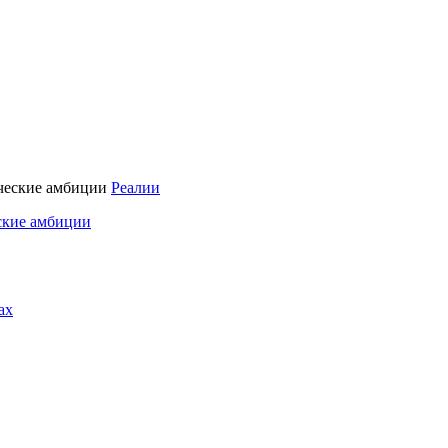
Реалии
ские амбиции
ах