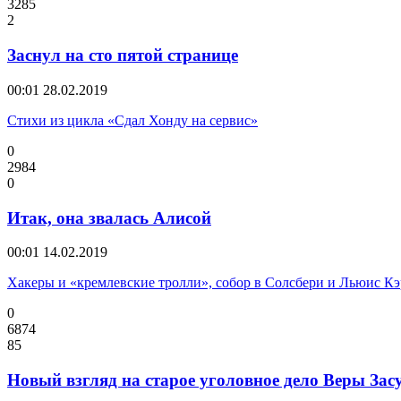
3285
2
Заснул на сто пятой странице
00:01
28.02.2019
Стихи из цикла «Сдал Хонду на сервис»
0
2984
0
Итак, она звалась Алисой
00:01
14.02.2019
Хакеры и «кремлевские тролли», собор в Солсбери и Льюис Кэ
0
6874
85
Новый взгляд на старое уголовное дело Веры Зас