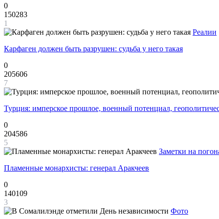
0
150283
1
Реалии
Карфаген должен быть разрушен: судьба у него такая
0
205606
7
Турция: имперское прошлое, военный потенциал, геополитиче
0
204586
5
Заметки на погон
Пламенные монархисты: генерал Аракчеев
0
140109
3
Фото