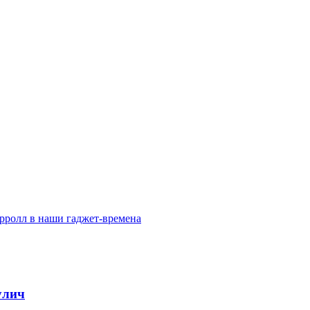
рролл в наши гаджет-времена
улич