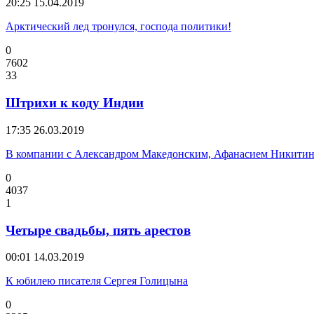
20:25
15.04.2019
Арктический лед тронулся, господа политики!
0
7602
33
Штрихи к коду Индии
17:35
26.03.2019
В компании с Александром Македонским, Афанасием Никитин
0
4037
1
Четыре свадьбы, пять арестов
00:01
14.03.2019
К юбилею писателя Сергея Голицына
0