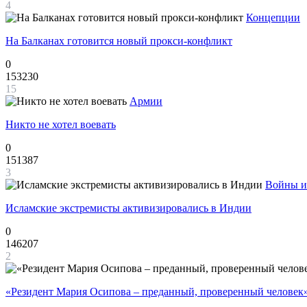
4
Концепции
На Балканах готовится новый прокси-конфликт
0
153230
15
Армии
Никто не хотел воевать
0
151387
3
Войны и
Исламские экстремисты активизировались в Индии
0
146207
2
«Резидент Мария Осипова – преданный, проверенный человек