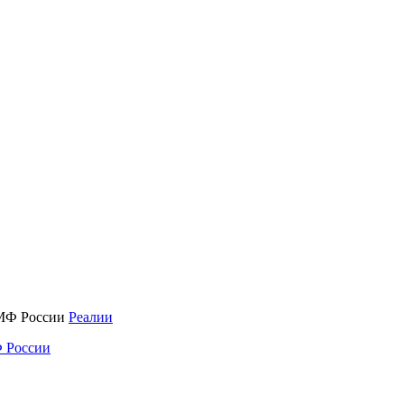
Реалии
 России