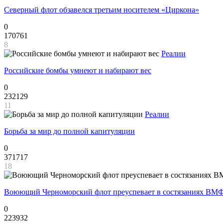
Северный флот обзавелся третьим носителем «Циркона»
0
170761
8
Реалии
Российские бомбы умнеют и набирают вес
0
232129
11
Реалии
Борьба за мир до полной капитуляции
0
371717
18
Воюющий Черноморский флот преуспевает в состязаниях ВМФ
0
223932