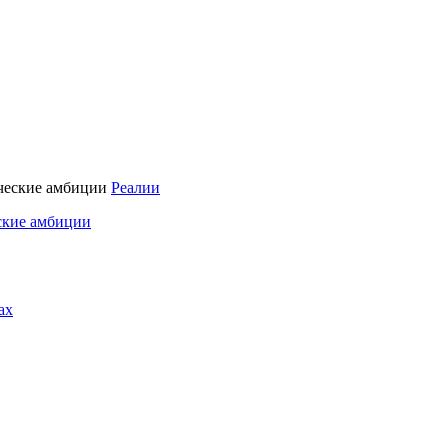
Реалии
ские амбиции
ах