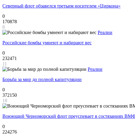
Северный флот обзавелся третьим носителем «Циркона»
0
170878
8
Реалии
Российские бомбы умнеют и набирают вес
0
232471
11
Реалии
Борьба за мир до полной капитуляции
0
372150
18
Воюющий Черноморский флот преуспевает в состязаниях ВМФ
0
224276