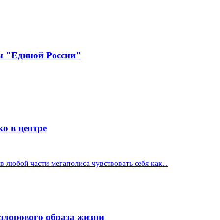
ны "Единой России"
о в центре
 любой части мегаполиса чувствовать себя как...
здорового образа жизни