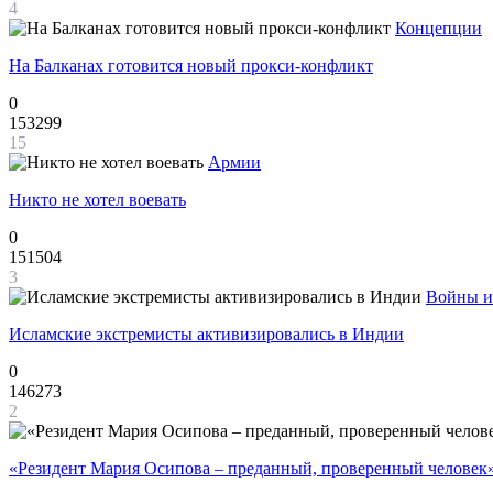
4
Концепции
На Балканах готовится новый прокси-конфликт
0
153299
15
Армии
Никто не хотел воевать
0
151504
3
Войны и
Исламские экстремисты активизировались в Индии
0
146273
2
«Резидент Мария Осипова – преданный, проверенный человек