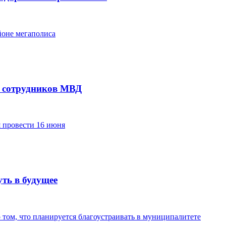
йоне мегаполиса
х сотрудников МВД
я провести 16 июня
ть в будущее
том, что планируется благоустраивать в муниципалитете