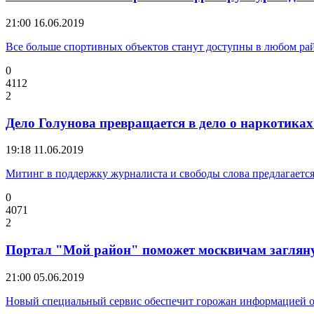
21:00
16.06.2019
Все больше спортивных объектов станут доступны в любом ра
0
4112
2
Дело Голунова превращается в дело о наркотика
19:18
11.06.2019
Митинг в поддержку журналиста и свободы слова предлагаетс
0
4071
2
Портал "Мой район" поможет москвичам загляну
21:00
05.06.2019
Новый специальный сервис обеспечит горожан информацией о 