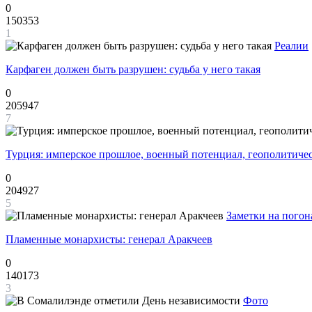
0
150353
1
Реалии
Карфаген должен быть разрушен: судьба у него такая
0
205947
7
Турция: имперское прошлое, военный потенциал, геополитиче
0
204927
5
Заметки на погон
Пламенные монархисты: генерал Аракчеев
0
140173
3
Фото