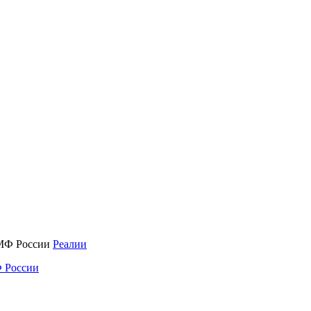
Реалии
 России