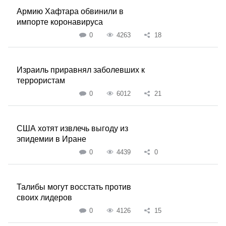
Армию Хафтара обвинили в
импорте коронавируса
0
4263
18
Израиль приравнял заболевших к
террористам
0
6012
21
США хотят извлечь выгоду из
эпидемии в Иране
0
4439
0
Талибы могут восстать против
своих лидеров
0
4126
15