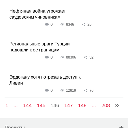
Нефтяная война угрожает
саудовским чиновникам
0
8346
25
Региональные враги Турции
подошли к ее границам
0
88306
32
Эрдогану хотят отрезать доступ к
Ливии
0
12819
76
1
...
144
145
146
147
148
...
208
Проекты