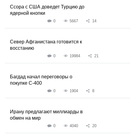
Ссора с США доведет Турцию до
ядерной кнопки
0
5667
14
Север Афганистана готовится к
восстанию
0
19984
21
Багдад начал переговоры о
покупке С-400
0
1904
8
Ирану предлагают миллиарды в
обмен на мир
0
4040
20