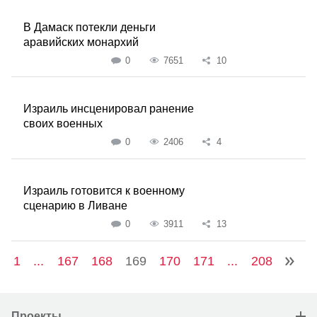
В Дамаск потекли деньги
аравийских монархий
0
7651
10
Израиль инсценировал ранение
своих военных
0
2406
4
Израиль готовится к военному
сценарию в Ливане
0
3911
13
1
...
167
168
169
170
171
...
208
Проекты