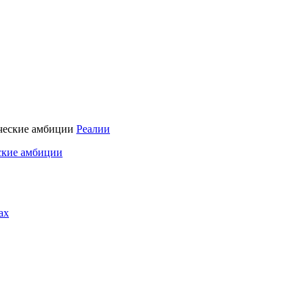
Реалии
ские амбиции
ах