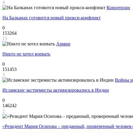
4
Концепции
На Балканах готовится новый прокси-конфликт
0
153264
15
Армии
Никто не хотел воевать
0
151453
3
Войны и
Исламские экстремисты активизировались в Индии
0
146242
2
«Резидент Мария Осипова – преданный, проверенный человек