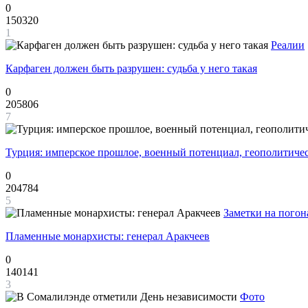
0
150320
1
Реалии
Карфаген должен быть разрушен: судьба у него такая
0
205806
7
Турция: имперское прошлое, военный потенциал, геополитиче
0
204784
5
Заметки на погон
Пламенные монархисты: генерал Аракчеев
0
140141
3
Фото