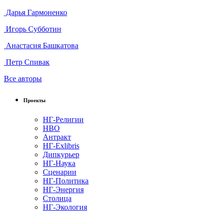
Дарья Гармоненко
Игорь Субботин
Анастасия Башкатова
Петр Спивак
Все авторы
Проекты
НГ-Религии
НВО
Антракт
НГ-Exlibris
Дипкурьер
НГ-Наука
Сценарии
НГ-Политика
НГ-Энергия
Столица
НГ-Экология