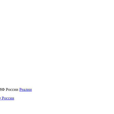
Реалии
 России