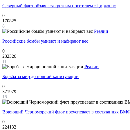
Северный флот обзавелся третьим носителем «Циркона»
0
170825
8
Реалии
Российские бомбы умнеют и набирают вес
0
232326
11
Реалии
Борьба за мир до полной капитуляции
0
371979
18
Воюющий Черноморский флот преуспевает в состязаниях ВМФ
0
224132