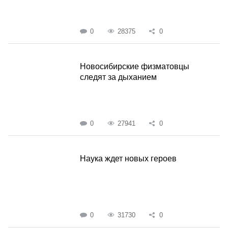
0
28375
0
Новосибирские физматовцы
следят за дыханием
0
27941
0
Наука ждет новых героев
0
31730
0