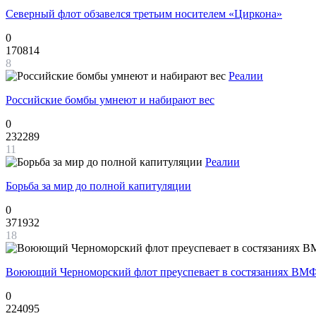
Северный флот обзавелся третьим носителем «Циркона»
0
170814
8
Реалии
Российские бомбы умнеют и набирают вес
0
232289
11
Реалии
Борьба за мир до полной капитуляции
0
371932
18
Воюющий Черноморский флот преуспевает в состязаниях ВМФ
0
224095