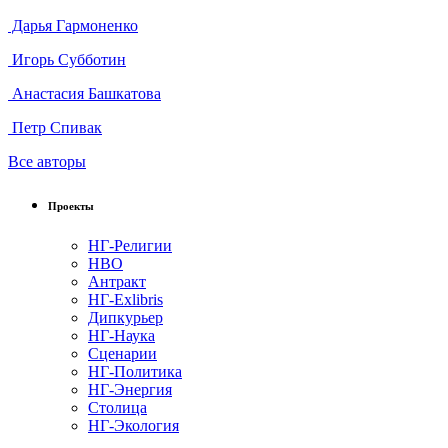
Дарья Гармоненко
Игорь Субботин
Анастасия Башкатова
Петр Спивак
Все авторы
Проекты
НГ-Религии
НВО
Антракт
НГ-Exlibris
Дипкурьер
НГ-Наука
Сценарии
НГ-Политика
НГ-Энергия
Столица
НГ-Экология