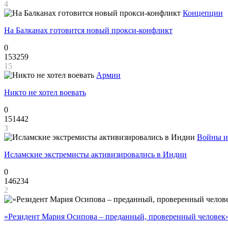
4
Концепции
На Балканах готовится новый прокси-конфликт
0
153259
15
Армии
Никто не хотел воевать
0
151442
3
Войны и
Исламские экстремисты активизировались в Индии
0
146234
2
«Резидент Мария Осипова – преданный, проверенный человек