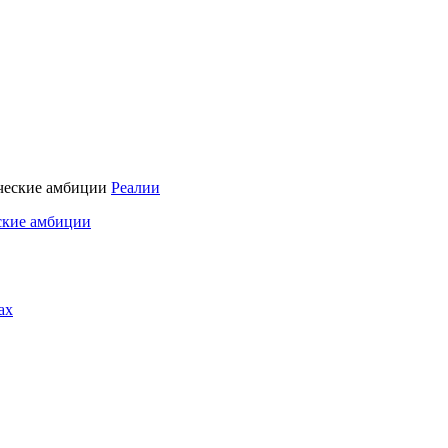
Реалии
ские амбиции
ах