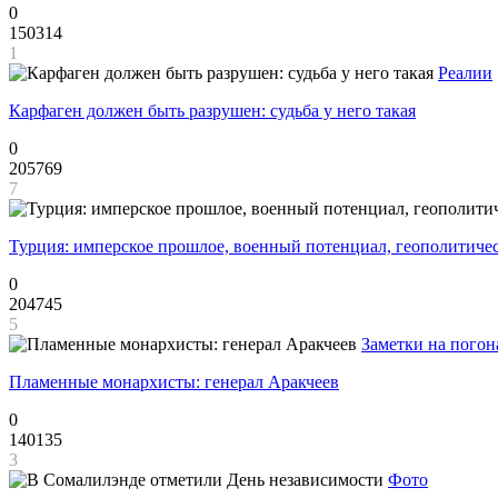
0
150314
1
Реалии
Карфаген должен быть разрушен: судьба у него такая
0
205769
7
Турция: имперское прошлое, военный потенциал, геополитиче
0
204745
5
Заметки на погон
Пламенные монархисты: генерал Аракчеев
0
140135
3
Фото