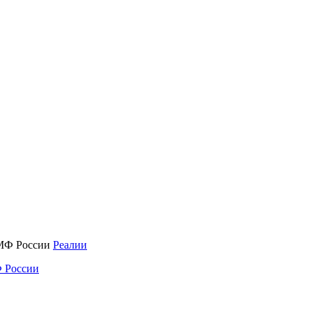
Реалии
 России