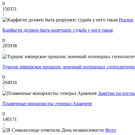
0
150351
1
Реалии
Карфаген должен быть разрушен: судьба у него такая
0
205938
7
Турция: имперское прошлое, военный потенциал, геополитиче
0
204916
5
Заметки на погон
Пламенные монархисты: генерал Аракчеев
0
140171
3
Фото