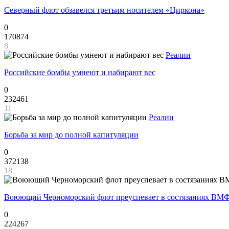
Северный флот обзавелся третьим носителем «Циркона»
0
170874
8
Реалии
Российские бомбы умнеют и набирают вес
0
232461
11
Реалии
Борьба за мир до полной капитуляции
0
372138
18
Воюющий Черноморский флот преуспевает в состязаниях ВМФ
0
224267