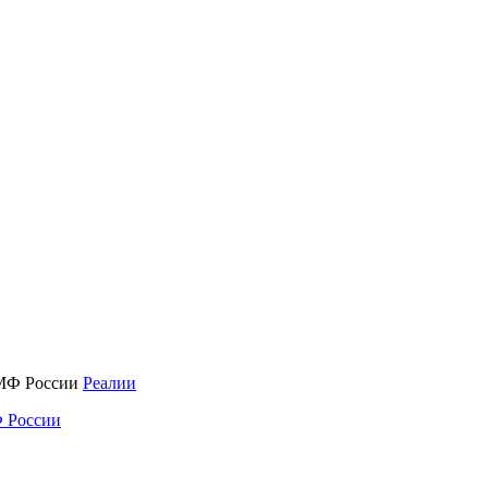
Реалии
 России