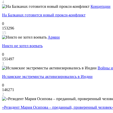
4
Концепции
На Балканах готовится новый прокси-конфликт
0
153296
15
Армии
Никто не хотел воевать
0
151497
3
Войны и
Исламские экстремисты активизировались в Индии
0
146271
2
«Резидент Мария Осипова – преданный, проверенный человек