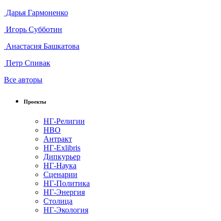
Дарья Гармоненко
Игорь Субботин
Анастасия Башкатова
Петр Спивак
Все авторы
Проекты
НГ-Религии
НВО
Антракт
НГ-Exlibris
Дипкурьер
НГ-Наука
Сценарии
НГ-Политика
НГ-Энергия
Столица
НГ-Экология