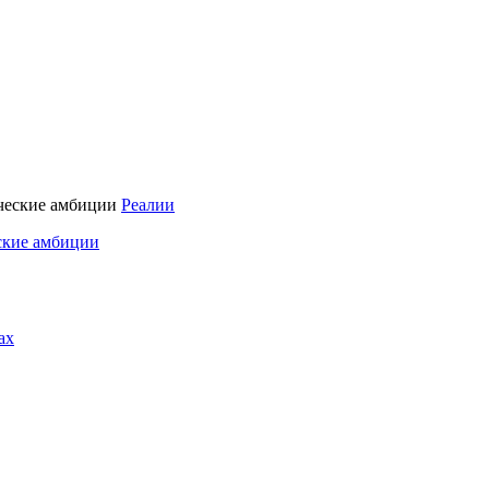
Реалии
ские амбиции
ах