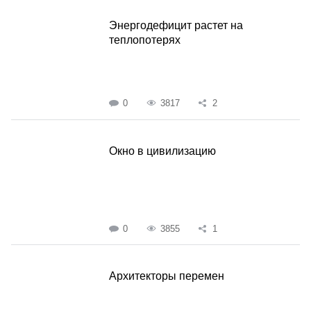
Энергодефицит растет на
теплопотерях
0
3817
2
Окно в цивилизацию
0
3855
1
Архитекторы перемен