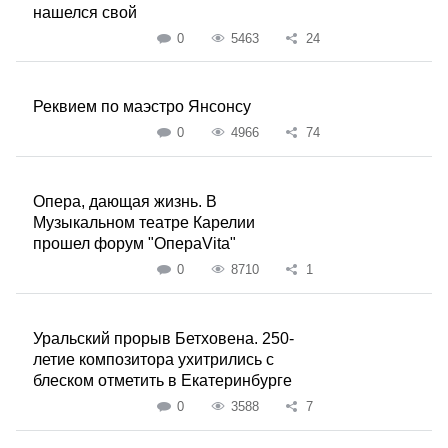
нашелся свой
0
5463
24
Реквием по маэстро Янсонсу
0
4966
74
Опера, дающая жизнь. В
Музыкальном театре Карелии
прошел форум "ОпераVita"
0
8710
1
Уральский прорыв Бетховена. 250-
летие композитора ухитрились с
блеском отметить в Екатеринбурге
0
3588
7