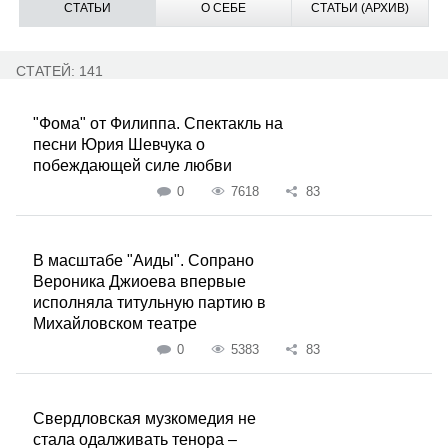
СТАТЬИ
О СЕБЕ
СТАТЬИ (АРХИВ)
СТАТЕЙ: 141
"Фома" от Филиппа. Спектакль на
песни Юрия Шевчука о
побеждающей силе любви
0
7618
83
В масштабе "Аиды". Сопрано
Вероника Джиоева впервые
исполняла титульную партию в
Михайловском театре
0
5383
83
Свердловская музкомедия не
стала одалживать тенора –