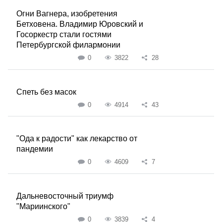
Огни Вагнера, изобретения
Бетховена. Владимир Юровский и
Госоркестр стали гостями
Петербургской филармонии
0
3822
28
Спеть без масок
0
4914
43
"Ода к радости" как лекарство от
пандемии
0
4609
7
Дальневосточный триумф
"Мариинского"
0
3839
4