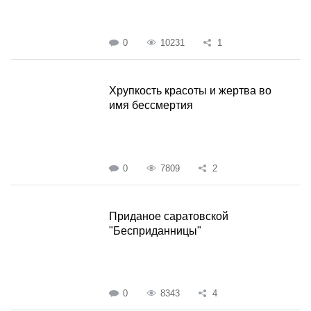
0
10231
1
Хрупкость красоты и жертва во
имя бессмертия
0
7809
2
Приданое саратовской
"Бесприданницы"
0
8343
4