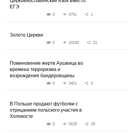
Церковнославянский язык вместо
ЕГЭ
0
4751
1
Золото Церкви
0
10193
21
Поминовение жертв Аушвица во
времена терроризма и
возрождения бандеровщины
0
3451
0
В Польше продают футболки с
отрицанием польского участия в
Холокосте
0
5628
29