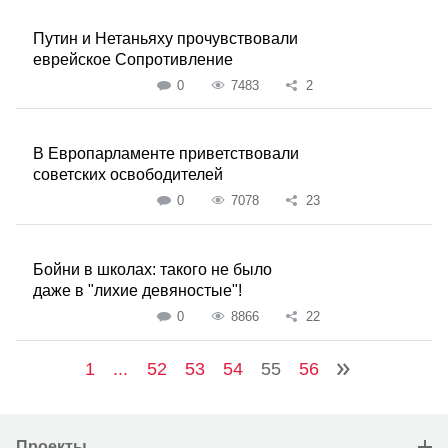
Путин и Нетаньяху прочувствовали
еврейское Сопротивление
0
7483
2
В Европарламенте приветствовали
советских освободителей
0
7078
23
Бойни в школах: такого не было
даже в "лихие девяностые"!
0
8866
22
1
...
52
53
54
55
56
Проекты