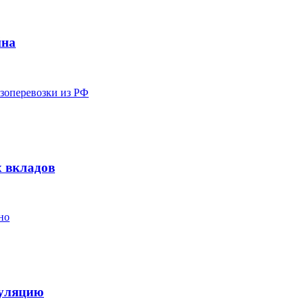
йна
узоперевозки из РФ
х вкладов
но
пуляцию