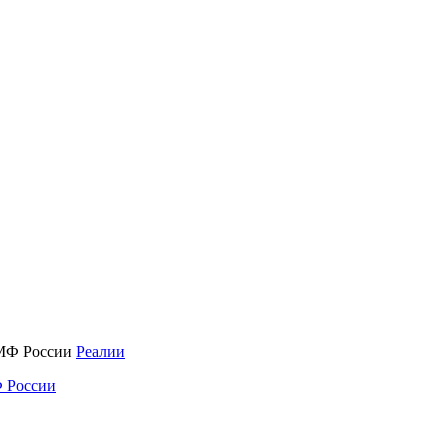
Реалии
 России