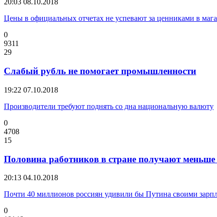
20:03
08.10.2018
Цены в официальных отчетах не успевают за ценниками в маг
0
9311
29
Слабый рубль не помогает промышленности
19:22
07.10.2018
Производители требуют поднять со дна национальную валюту
0
4708
15
Половина работников в стране получают меньше 
20:13
04.10.2018
Почти 40 миллионов россиян удивили бы Путина своими зарп
0