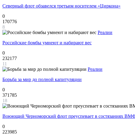
Северный флот обзавелся третьим носителем «Циркона»
0
170776
8
Реалии
Российские бомбы умнеют и набирают вес
0
232177
11
Реалии
Борьба за мир до полной капитуляции
0
371785
18
Воюющий Черноморский флот преуспевает в состязаниях ВМФ
0
223985