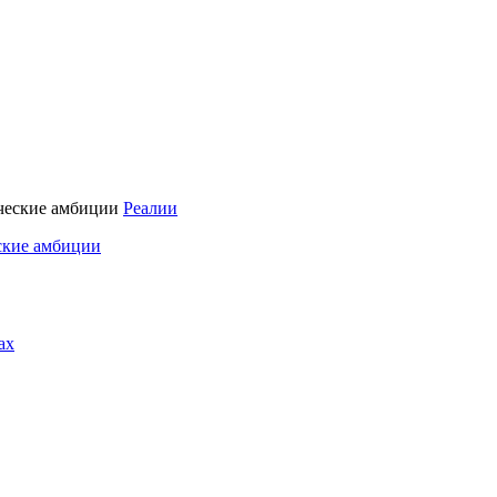
Реалии
ские амбиции
ах