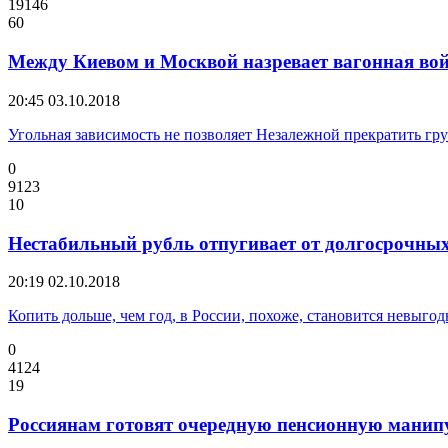
19146
60
Между Киевом и Москвой назревает вагонная во
20:45
03.10.2018
Угольная зависимость не позволяет Незалежной прекратить гр
0
9123
10
Нестабильный рубль отпугивает от долгосрочны
20:19
02.10.2018
Копить дольше, чем год, в России, похоже, становится невыгод
0
4124
19
Россиянам готовят очередную пенсионную мани