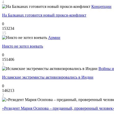
4
Концепции
На Балканах готовится новый прокси-конфликт
0
153234
15
Армии
Никто не хотел воевать
0
151406
3
Войны и
Исламские экстремисты активизировались в Индии
0
146213
2
«Резидент Мария Осипова – преданный, проверенный человек