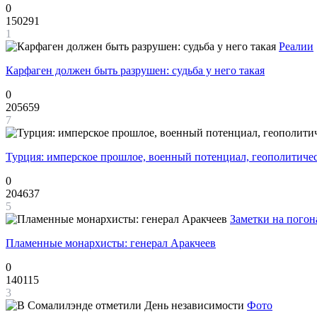
0
150291
1
Реалии
Карфаген должен быть разрушен: судьба у него такая
0
205659
7
Турция: имперское прошлое, военный потенциал, геополитиче
0
204637
5
Заметки на погон
Пламенные монархисты: генерал Аракчеев
0
140115
3
Фото