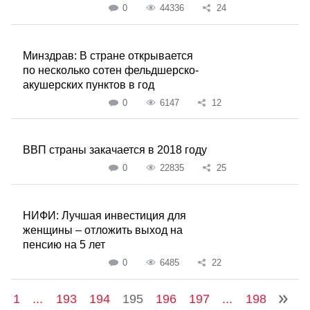
0
44336
24
Минздрав: В стране открывается
по несколько сотен фельдшерско-
акушерских пунктов в год
0
6147
12
ВВП страны закачается в 2018 году
0
22835
25
НИФИ: Лучшая инвестиция для
женщины – отложить выход на
пенсию на 5 лет
0
6485
22
1
...
193
194
195
196
197
...
198