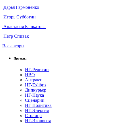
Дарья Гармоненко
Игорь Субботин
Анастасия Башкатова
Петр Спивак
Все авторы
Проекты
НГ-Религии
НВО
Антракт
НГ-Exlibris
Дипкурьер
НГ-Наука
Сценарии
НГ-Политика
НГ-Энергия
Столица
НГ-Экология