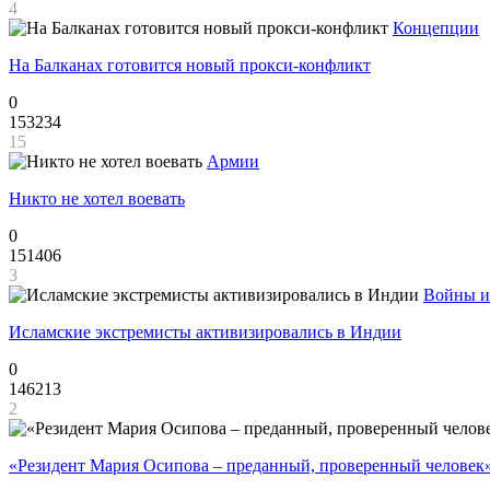
4
Концепции
На Балканах готовится новый прокси-конфликт
0
153234
15
Армии
Никто не хотел воевать
0
151406
3
Войны и
Исламские экстремисты активизировались в Индии
0
146213
2
«Резидент Мария Осипова – преданный, проверенный человек