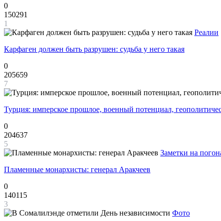
0
150291
1
Реалии
Карфаген должен быть разрушен: судьба у него такая
0
205659
7
Турция: имперское прошлое, военный потенциал, геополитиче
0
204637
5
Заметки на погон
Пламенные монархисты: генерал Аракчеев
0
140115
3
Фото