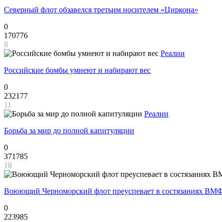
Северный флот обзавелся третьим носителем «Циркона»
0
170776
8
Реалии
Российские бомбы умнеют и набирают вес
0
232177
11
Реалии
Борьба за мир до полной капитуляции
0
371785
18
Воюющий Черноморский флот преуспевает в состязаниях ВМФ
0
223985