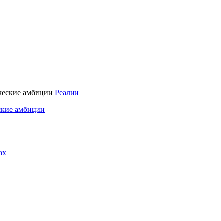
Реалии
ские амбиции
ах