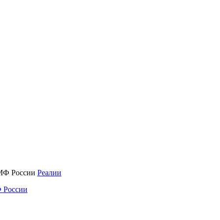
Реалии
 России