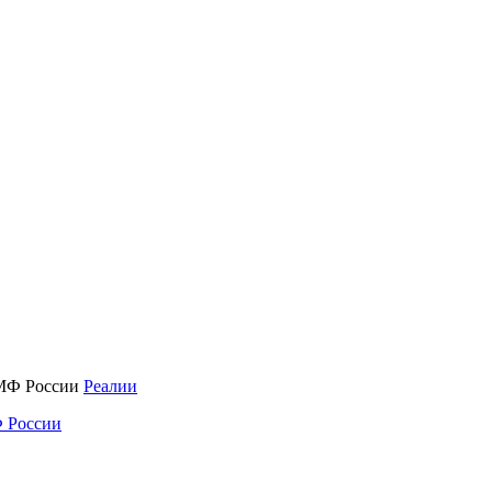
Реалии
 России