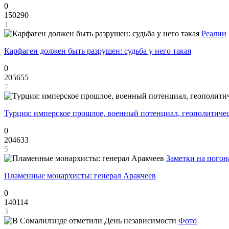
0
150290
1
Реалии
Карфаген должен быть разрушен: судьба у него такая
0
205655
7
Турция: имперское прошлое, военный потенциал, геополитиче
0
204633
5
Заметки на погон
Пламенные монархисты: генерал Аракчеев
0
140114
3
Фото