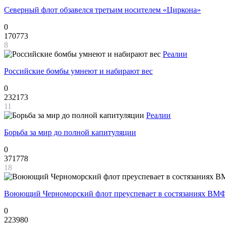
Северный флот обзавелся третьим носителем «Циркона»
0
170773
8
Реалии
Российские бомбы умнеют и набирают вес
0
232173
11
Реалии
Борьба за мир до полной капитуляции
0
371778
18
Воюющий Черноморский флот преуспевает в состязаниях ВМФ
0
223980