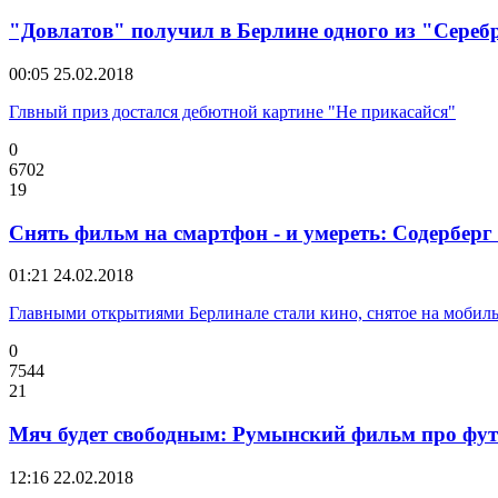
"Довлатов" получил в Берлине одного из "Сереб
00:05
25.02.2018
Глвный приз достался дебютной картине "Не прикасайся"
0
6702
19
Снять фильм на смартфон - и умереть: Содерберг
01:21
24.02.2018
Главными открытиями Берлинале стали кино, снятое на мобиль
0
7544
21
Мяч будет свободным: Румынский фильм про футб
12:16
22.02.2018