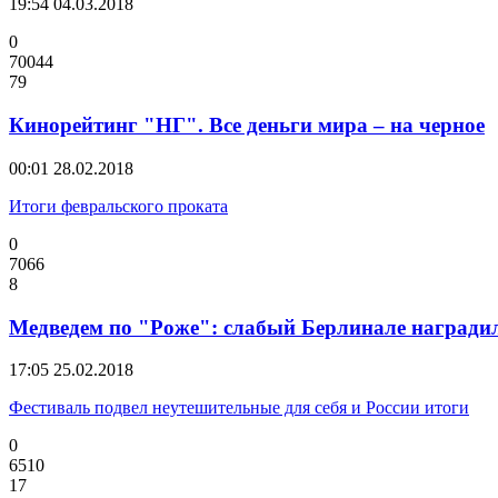
19:54
04.03.2018
0
70044
79
Кинорейтинг "НГ". Все деньги мира – на черное
00:01
28.02.2018
Итоги февральского проката
0
7066
8
Медведем по "Роже": слабый Берлинале наград
17:05
25.02.2018
Фестиваль подвел неутешительные для себя и России итоги
0
6510
17