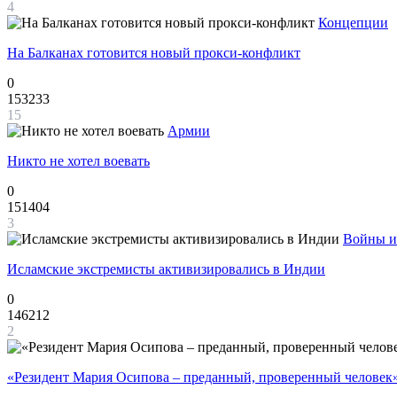
4
Концепции
На Балканах готовится новый прокси-конфликт
0
153233
15
Армии
Никто не хотел воевать
0
151404
3
Войны и
Исламские экстремисты активизировались в Индии
0
146212
2
«Резидент Мария Осипова – преданный, проверенный человек