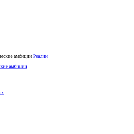
Реалии
ские амбиции
ах