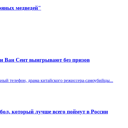
ряных медведей"
 и Ван Сент выигрывают без призов
ный телефон, драма китайского режиссера-самоубийцы...
ол, который лучше всего поймут в России