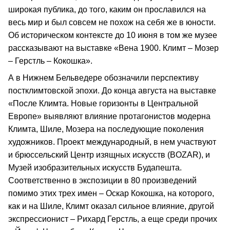
широкая публика, до того, каким он прославился на
весь мир и был совсем не похож на себя же в юности.
Об историческом контексте до 10 июня в том же музее
рассказывают на выставке «Вена 1900. Климт – Мозер
– Герстль – Кокошка».
А в Нижнем Бельведере обозначили перспективу
постклимтовской эпохи. До конца августа на выставке
«После Климта. Новые горизонты в Центральной
Европе» выявляют влияние протагонистов модерна
Климта, Шиле, Мозера на последующие поколения
художников. Проект международный, в нем участвуют
и брюссельский Центр изящных искусств (BOZАR), и
Музей изобразительных искусств Будапешта.
Соответственно в экспозиции в 80 произведений
помимо этих трех имен – Оскар Кокошка, на которого,
как и на Шиле, Климт оказал сильное влияние, другой
экспрессионист – Рихард Герстль, а еще среди прочих