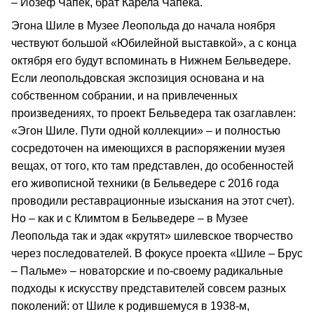
– Йозеф Чапек, брат Карела Чапека.
Эгона Шиле в Музее Леопольда до начала ноября
чествуют большой «Юбилейной выставкой», а с конца
октября его будут вспоминать в Нижнем Бельведере.
Если леопольдовская экспозиция основана и на
собственном собрании, и на привлеченных
произведениях, то проект Бельведера так озаглавлен:
«Эгон Шиле. Пути одной коллекции» – и полностью
сосредоточен на имеющихся в распоряжении музея
вещах, от того, кто там представлен, до особенностей
его живописной техники (в Бельведере с 2016 года
проводили реставрационные изыскания на этот счет).
Но – как и с Климтом в Бельведере – в Музее
Леопольда так и эдак «крутят» шилевское творчество
через последователей. В фокусе проекта «Шиле – Брус
– Пальме» – новаторские и по-своему радикальные
подходы к искусству представителей совсем разных
поколений: от Шиле к родившемуся в 1938-м,