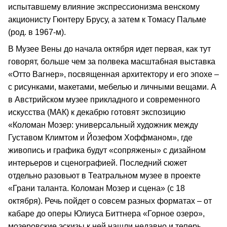
испытавшему влияние экспрессионизма венскому
акционисту Гюнтеру Брусу, а затем к Томасу Пальме
(род. в 1967-м).
В Музее Вены до начала октября идет первая, как тут
говорят, больше чем за полвека масштабная выставка
«Отто Вагнер», посвященная архитектору и его эпохе –
с рисунками, макетами, мебелью и личными вещами. А
в Австрийском музее прикладного и современного
искусства (МАК) к декабрю готовят экспозицию
«Коломан Мозер: универсальный художник между
Густавом Климтом и Йозефом Хоффманом», где
живопись и графика будут «сопряжены» с дизайном
интерьеров и сценографией. Последний сюжет
отдельно разовьют в Театральном музее в проекте
«Грани таланта. Коломан Мозер и сцена» (с 18
октября). Речь пойдет о совсем разных форматах – от
кабаре до оперы Юлиуса Биттнера «Горное озеро»,
мозеровские эскизы к ней нашли недавно и теперь