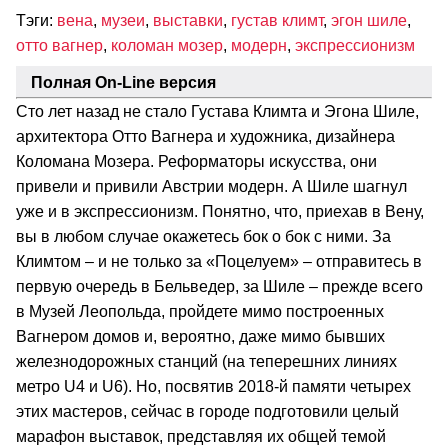
Тэги:
вена
,
музеи
,
выставки
,
густав климт
,
эгон шиле
,
отто вагнер
,
коломан мозер
,
модерн
,
экспрессионизм
Полная On-Line версия
Сто лет назад не стало Густава Климта и Эгона Шиле,
архитектора Отто Вагнера и художника, дизайнера
Коломана Мозера. Реформаторы искусства, они
привели и привили Австрии модерн. А Шиле шагнул
уже и в экспрессионизм. Понятно, что, приехав в Вену,
вы в любом случае окажетесь бок о бок с ними. За
Климтом – и не только за «Поцелуем» – отправитесь в
первую очередь в Бельведер, за Шиле – прежде всего
в Музей Леопольда, пройдете мимо построенных
Вагнером домов и, вероятно, даже мимо бывших
железнодорожных станций (на теперешних линиях
метро U4 и U6). Но, посвятив 2018-й памяти четырех
этих мастеров, сейчас в городе подготовили целый
марафон выставок, представляя их общей темой