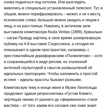
снова подняться под потолок. Или разглядеть
живопись в специально установленный телескоп. Тут, в
общем, можно перефразировать – может, и не к месту,
есенинские слова: большое можно увидать и лицом к
лицу, и на расстояньи. Наконец, в античном зале
выставили климтовскую Nuda Veritas (1899), буквально
– нагую Правду, картину, в свое время шокировавшую
публику на 4-й выставке Сецессиона, а сегодня ее
показывают в одном пространстве, например, с
хрестоматийным дорифоровским «Поликлетом» – хотя
и сохранившейся в виде реплик, но эталонной
античной скульптурой в смысле размышлений об
идеальных пропорциях. Чтобы напомнить о простой
истине – идеалы красоты бывают разными.
Климтовскую тему в конце июня в Музее Леопольда
продолжит эдакая ретроспектива «Густав Климт»,
чертящая линию от раннего до «фирменного» стиля
мастера – от того, каким его сегодня уже хуже знает