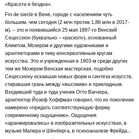
«Красота и бездна».
Fin de siecle в Вене, городе с населением чуть
большим, чем сегодня (2 млн против 1,86 млн в 2017-
м), – это и появившийся 25 мая 1897-го Венский
Сецессион (буквально – «раскол»), основанный
Климтом, Мозером и другими художниками и
архитекторами в пику консервативным кругам
искусства. Это и учрежденная в 1903-м среди других
тем же Мозером Венская мастерская, подобно
Сецессиону искавшая новых форм и синтеза искусств,
стиравшая грань между «высоким» и прикладным.
Входивший туда и туда ученик Отто Вагнера,
архитектор Йозеф Хоффман говорил, что их поколение
намерено «придать соответствующую форму
современному ощущению». Ощущения
«аранжировались» в изобразительных искусствах, в
музыке Малера и Шёнберга, в психоанализе Фрейда...