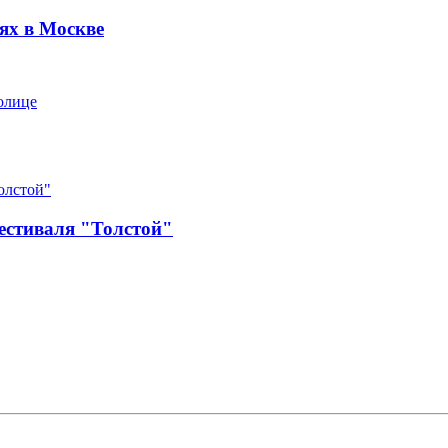
ях в Москве
олице
естиваля "Толстой"