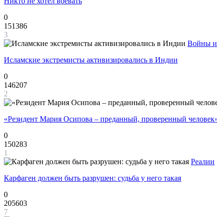
Никто не хотел воевать
0
151386
3
Войны и
Исламские экстремисты активизировались в Индии
0
146207
2
«Резидент Мария Осипова – преданный, проверенный человек
0
150283
1
Реалии
Карфаген должен быть разрушен: судьба у него такая
0
205603
7