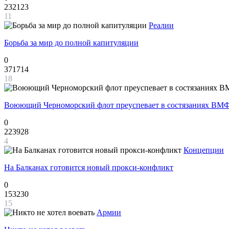
232123
11
Реалии
Борьба за мир до полной капитуляции
0
371714
18
Воюющий Черноморский флот преуспевает в состязаниях ВМФ
0
223928
4
Концепции
На Балканах готовится новый прокси-конфликт
0
153230
15
Армии