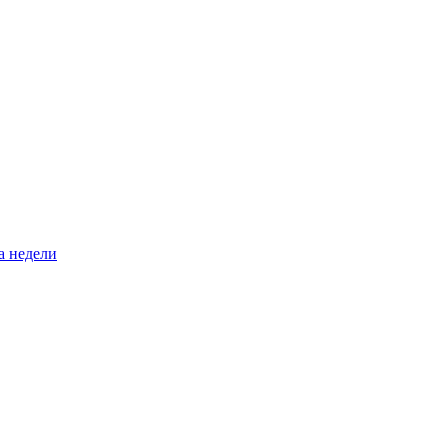
а недели