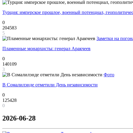
Турция: имперское прошлое, военный потенциал, геополитиче
0
204583
5
Заметки на погон
Пламенные монархисты: генерал Аракчеев
0
140109
3
Фото
В Сомалилэнде отметили День независимости
0
125428
0
2026-06-28