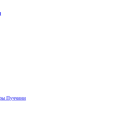
я
еры Пуччини