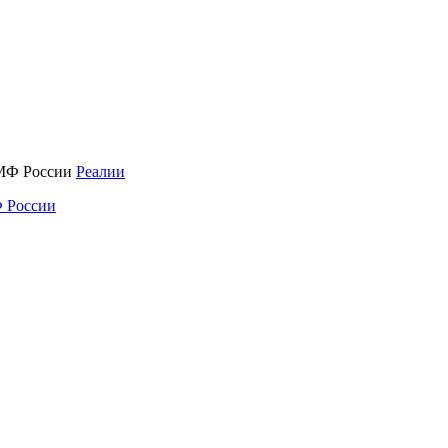
Реалии
 России