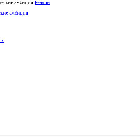
Реалии
ские амбиции
ах