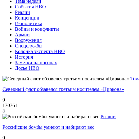
Тема недели
События НВО
Реалии
Концепции
Геополитика
Войны и конфликты
Армии
Вооружения
Спецслужбы
Колонка эксперта НВО
История
Заметки на погонах
Досье НВО
Тем
Северный флот обзавелся третьим носителем «Циркона»
0
170761
8
Реалии
Российские бомбы умнеют и набирают вес
0