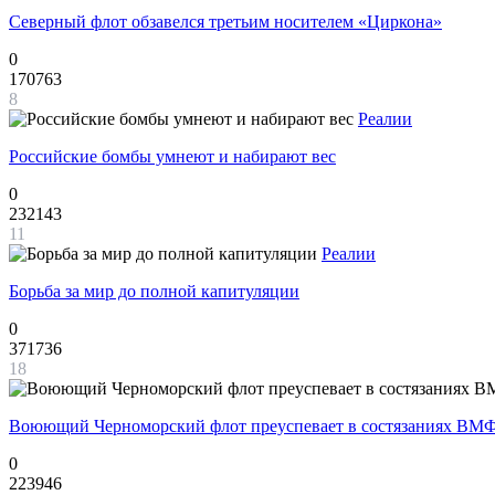
Северный флот обзавелся третьим носителем «Циркона»
0
170763
8
Реалии
Российские бомбы умнеют и набирают вес
0
232143
11
Реалии
Борьба за мир до полной капитуляции
0
371736
18
Воюющий Черноморский флот преуспевает в состязаниях ВМФ
0
223946