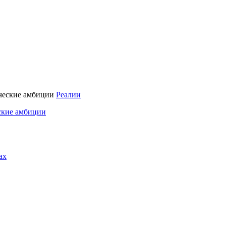
Реалии
ские амбиции
ах