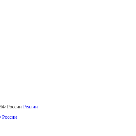
Реалии
 России