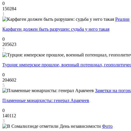
0
150284
1
Реалии
Карфаген должен быть разрушен: судьба у него такая
0
205623
7
Турция: имперское прошлое, военный потенциал, геополитиче
0
204602
5
Заметки на погон
Пламенные монархисты: генерал Аракчеев
0
140112
3
Фото