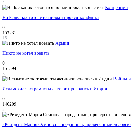
4
Концепции
На Балканах готовится новый прокси-конфликт
0
153231
15
Армии
Никто не хотел воевать
0
151394
3
Войны и
Исламские экстремисты активизировались в Индии
0
146209
2
«Резидент Мария Осипова – преданный, проверенный человек