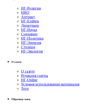
НГ-Религии
НВО
Антракт
НГ-Exlibris
Дипкурьер
НГ-Наука
Сценарии
НГ-Политика
НГ-Энергия
Столица
НГ-Экология
О газете
О газете
Редакция газеты
НГ-Online
Условия использования материалов
Теги
Обратная связь