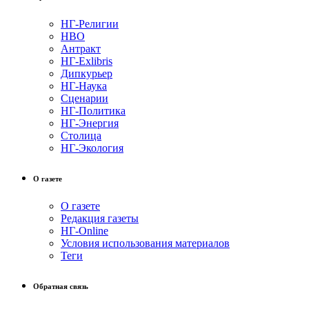
НГ-Религии
НВО
Антракт
НГ-Exlibris
Дипкурьер
НГ-Наука
Сценарии
НГ-Политика
НГ-Энергия
Столица
НГ-Экология
О газете
О газете
Редакция газеты
НГ-Online
Условия использования материалов
Теги
Обратная связь