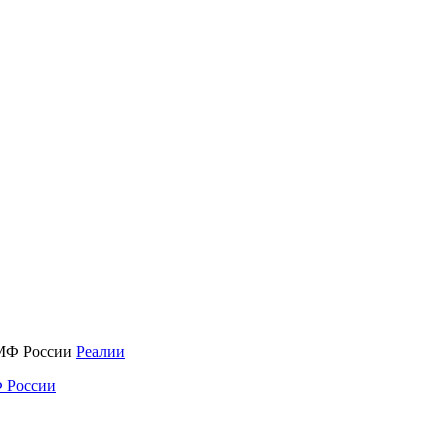
Реалии
 России