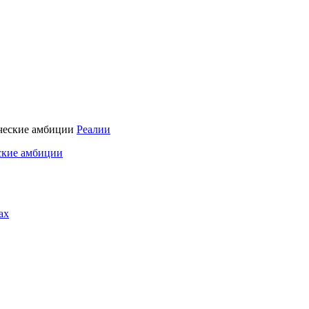
Реалии
ские амбиции
ах