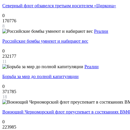
Северный флот обзавелся третьим носителем «Циркона»
0
170776
8
Реалии
Российские бомбы умнеют и набирают вес
0
232177
11
Реалии
Борьба за мир до полной капитуляции
0
371785
18
Воюющий Черноморский флот преуспевает в состязаниях ВМФ
0
223985