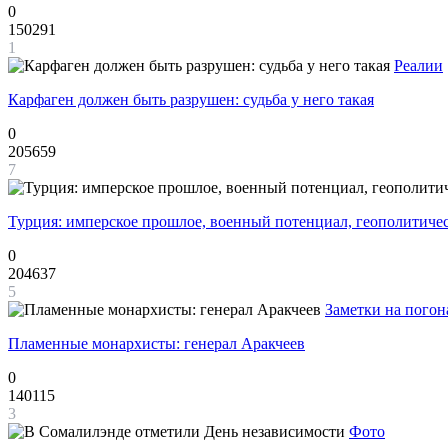
0
150291
1
Реалии
Карфаген должен быть разрушен: судьба у него такая
0
205659
7
Турция: имперское прошлое, военный потенциал, геополитиче
0
204637
5
Заметки на погон
Пламенные монархисты: генерал Аракчеев
0
140115
3
Фото