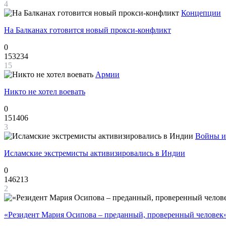
4
Концепции
На Балканах готовится новый прокси-конфликт
0
153234
15
Армии
Никто не хотел воевать
0
151406
3
Войны и
Исламские экстремисты активизировались в Индии
0
146213
2
«Резидент Мария Осипова – преданный, проверенный человек