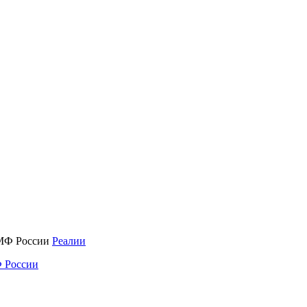
Реалии
 России