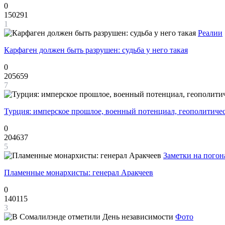
0
150291
1
Реалии
Карфаген должен быть разрушен: судьба у него такая
0
205659
7
Турция: имперское прошлое, военный потенциал, геополитиче
0
204637
5
Заметки на погон
Пламенные монархисты: генерал Аракчеев
0
140115
3
Фото