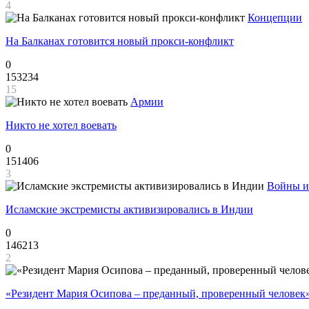
4
Концепции
На Балканах готовится новый прокси-конфликт
0
153234
15
Армии
Никто не хотел воевать
0
151406
3
Войны и
Исламские экстремисты активизировались в Индии
0
146213
2
«Резидент Мария Осипова – преданный, проверенный человек