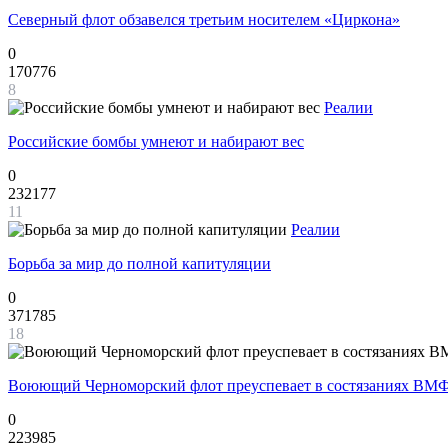
Северный флот обзавелся третьим носителем «Циркона»
0
170776
8
Реалии
Российские бомбы умнеют и набирают вес
0
232177
11
Реалии
Борьба за мир до полной капитуляции
0
371785
18
Воюющий Черноморский флот преуспевает в состязаниях ВМФ
0
223985