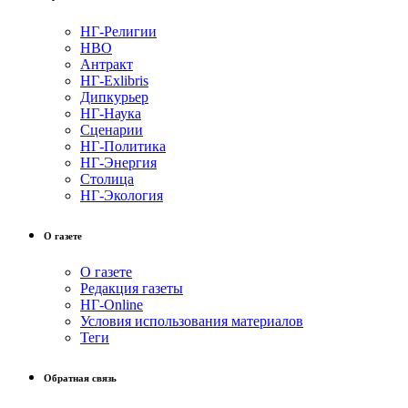
НГ-Религии
НВО
Антракт
НГ-Exlibris
Дипкурьер
НГ-Наука
Сценарии
НГ-Политика
НГ-Энергия
Столица
НГ-Экология
О газете
О газете
Редакция газеты
НГ-Online
Условия использования материалов
Теги
Обратная связь