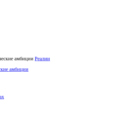
Реалии
ские амбиции
ах