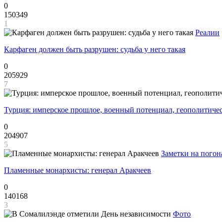
0
150349
1
Реалии
Карфаген должен быть разрушен: судьба у него такая
0
205929
7
Турция: имперское прошлое, военный потенциал, геополитиче
0
204907
5
Заметки на погон
Пламенные монархисты: генерал Аракчеев
0
140168
3
Фото