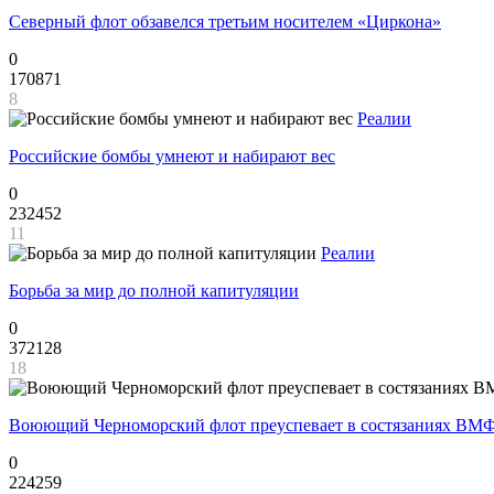
Северный флот обзавелся третьим носителем «Циркона»
0
170871
8
Реалии
Российские бомбы умнеют и набирают вес
0
232452
11
Реалии
Борьба за мир до полной капитуляции
0
372128
18
Воюющий Черноморский флот преуспевает в состязаниях ВМФ
0
224259