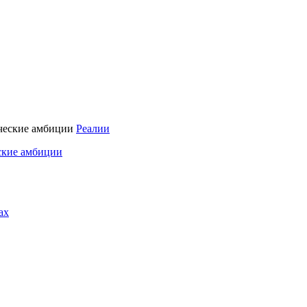
Реалии
ские амбиции
ах