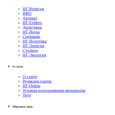
НГ-Религии
НВО
Антракт
НГ-Exlibris
Дипкурьер
НГ-Наука
Сценарии
НГ-Политика
НГ-Энергия
Столица
НГ-Экология
О газете
О газете
Редакция газеты
НГ-Online
Условия использования материалов
Теги
Обратная связь