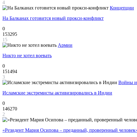
4
Концепции
На Балканах готовится новый прокси-конфликт
0
153295
15
Армии
Никто не хотел воевать
0
151494
3
Войны и
Исламские экстремисты активизировались в Индии
0
146270
2
«Резидент Мария Осипова – преданный, проверенный человек