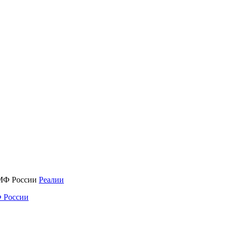
Реалии
 России