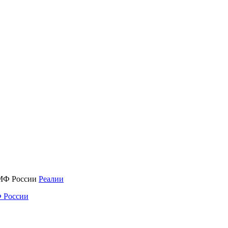
Реалии
 России