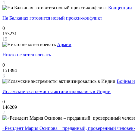
4
Концепции
На Балканах готовится новый прокси-конфликт
0
153231
15
Армии
Никто не хотел воевать
0
151394
3
Войны и
Исламские экстремисты активизировались в Индии
0
146209
2
«Резидент Мария Осипова – преданный, проверенный человек