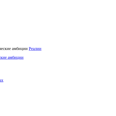
Реалии
ские амбиции
ах