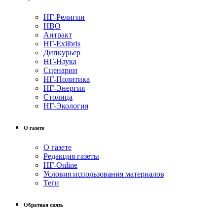
НГ-Религии
НВО
Антракт
НГ-Exlibris
Дипкурьер
НГ-Наука
Сценарии
НГ-Политика
НГ-Энергия
Столица
НГ-Экология
О газете
О газете
Редакция газеты
НГ-Online
Условия использования материалов
Теги
Обратная связь