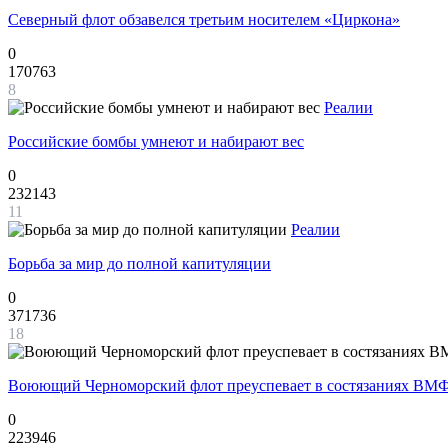
Северный флот обзавелся третьим носителем «Циркона»
0
170763
8
Реалии
Российские бомбы умнеют и набирают вес
0
232143
11
Реалии
Борьба за мир до полной капитуляции
0
371736
18
Воюющий Черноморский флот преуспевает в состязаниях ВМФ
0
223946