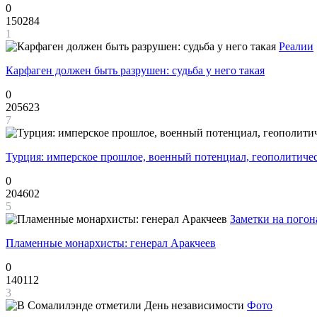
0
150284
1
Реалии
Карфаген должен быть разрушен: судьба у него такая
0
205623
7
Турция: имперское прошлое, военный потенциал, геополитиче
0
204602
5
Заметки на погон
Пламенные монархисты: генерал Аракчеев
0
140112
3
Фото