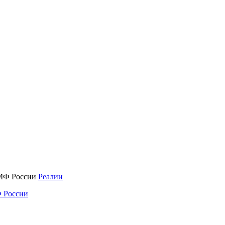
Реалии
 России