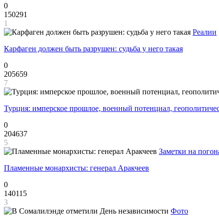
0
150291
1
Реалии
Карфаген должен быть разрушен: судьба у него такая
0
205659
7
Турция: имперское прошлое, военный потенциал, геополитиче
0
204637
5
Заметки на погон
Пламенные монархисты: генерал Аракчеев
0
140115
3
Фото