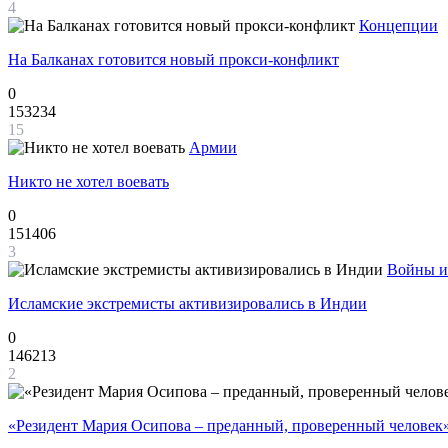
4
Концепции
На Балканах готовится новый прокси-конфликт
0
153234
15
Армии
Никто не хотел воевать
0
151406
3
Войны и
Исламские экстремисты активизировались в Индии
0
146213
2
«Резидент Мария Осипова – преданный, проверенный человек