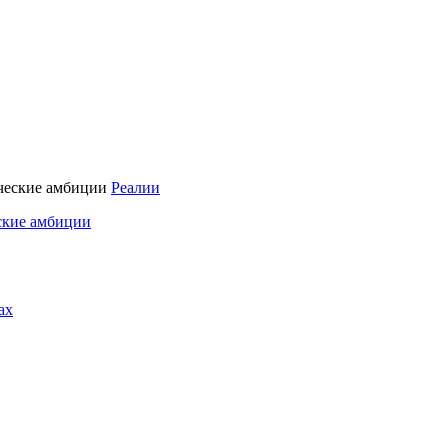
Реалии
ские амбиции
ах