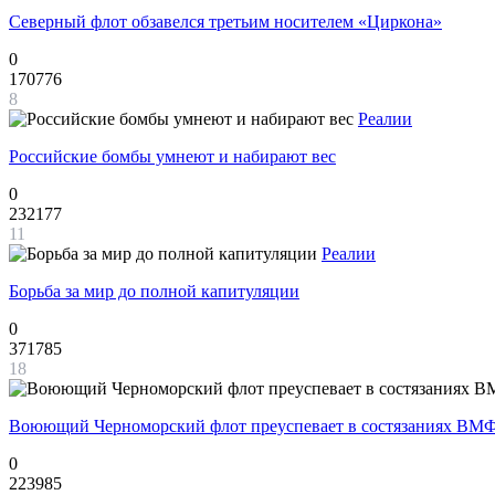
Северный флот обзавелся третьим носителем «Циркона»
0
170776
8
Реалии
Российские бомбы умнеют и набирают вес
0
232177
11
Реалии
Борьба за мир до полной капитуляции
0
371785
18
Воюющий Черноморский флот преуспевает в состязаниях ВМФ
0
223985