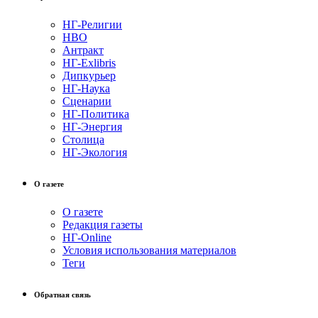
НГ-Религии
НВО
Антракт
НГ-Exlibris
Дипкурьер
НГ-Наука
Сценарии
НГ-Политика
НГ-Энергия
Столица
НГ-Экология
О газете
О газете
Редакция газеты
НГ-Online
Условия использования материалов
Теги
Обратная связь