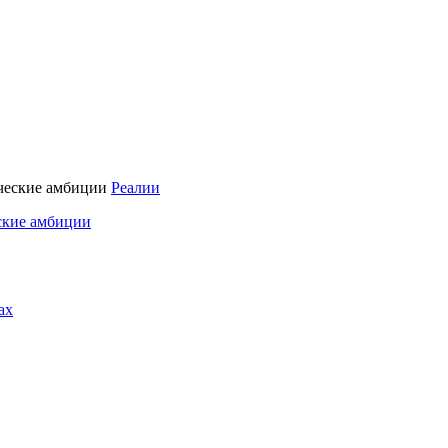
Реалии
ские амбиции
ах