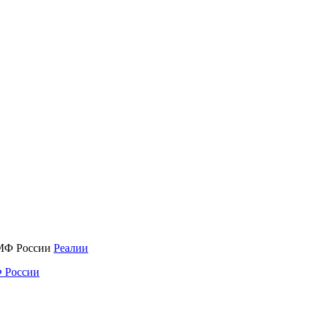
Реалии
 России