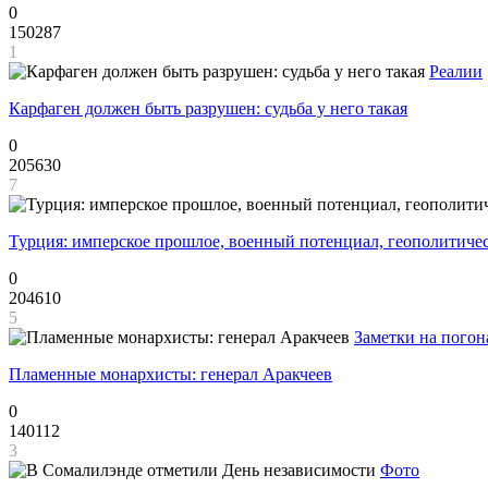
0
150287
1
Реалии
Карфаген должен быть разрушен: судьба у него такая
0
205630
7
Турция: имперское прошлое, военный потенциал, геополитиче
0
204610
5
Заметки на погон
Пламенные монархисты: генерал Аракчеев
0
140112
3
Фото