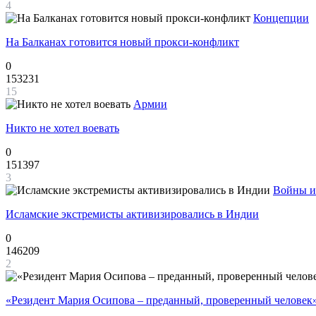
4
Концепции
На Балканах готовится новый прокси-конфликт
0
153231
15
Армии
Никто не хотел воевать
0
151397
3
Войны и
Исламские экстремисты активизировались в Индии
0
146209
2
«Резидент Мария Осипова – преданный, проверенный человек