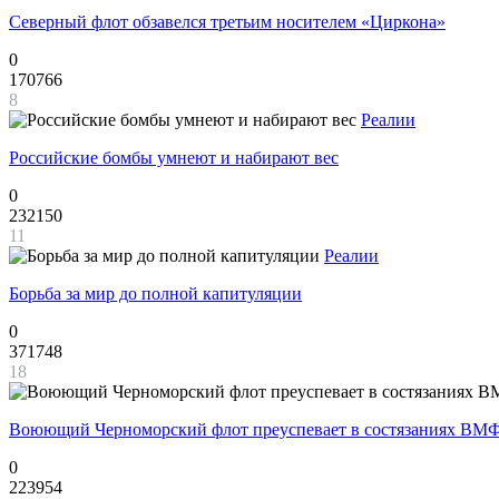
Северный флот обзавелся третьим носителем «Циркона»
0
170766
8
Реалии
Российские бомбы умнеют и набирают вес
0
232150
11
Реалии
Борьба за мир до полной капитуляции
0
371748
18
Воюющий Черноморский флот преуспевает в состязаниях ВМФ
0
223954