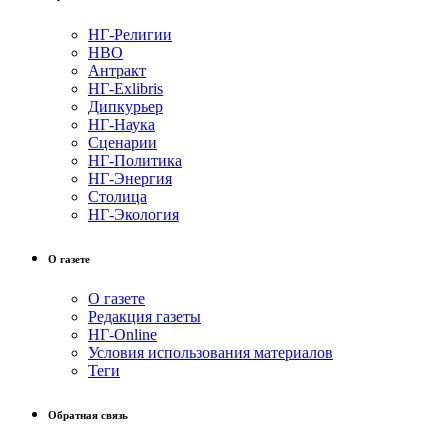
НГ-Религии
НВО
Антракт
НГ-Exlibris
Дипкурьер
НГ-Наука
Сценарии
НГ-Политика
НГ-Энергия
Столица
НГ-Экология
О газете
О газете
Редакция газеты
НГ-Online
Условия использования материалов
Теги
Обратная связь