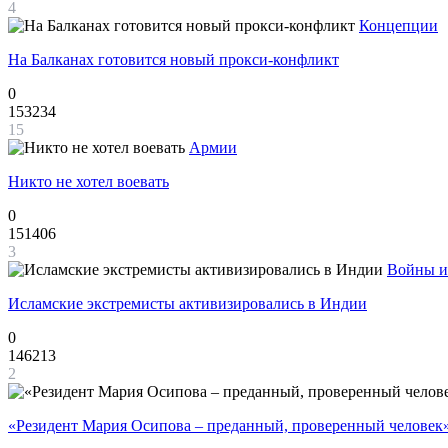
4
Концепции
На Балканах готовится новый прокси-конфликт
0
153234
15
Армии
Никто не хотел воевать
0
151406
3
Войны и
Исламские экстремисты активизировались в Индии
0
146213
2
«Резидент Мария Осипова – преданный, проверенный человек