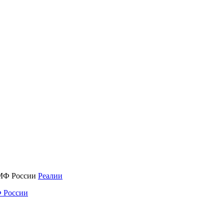
Реалии
 России