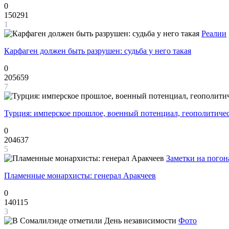
0
150291
1
Реалии
Карфаген должен быть разрушен: судьба у него такая
0
205659
7
Турция: имперское прошлое, военный потенциал, геополитиче
0
204637
5
Заметки на погон
Пламенные монархисты: генерал Аракчеев
0
140115
3
Фото