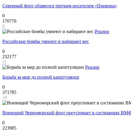
Северный флот обзавелся третьим носителем «Циркона»
0
170776
8
Реалии
Российские бомбы умнеют и набирают вес
0
232177
11
Реалии
Борьба за мир до полной капитуляции
0
371785
18
Воюющий Черноморский флот преуспевает в состязаниях ВМФ
0
223985