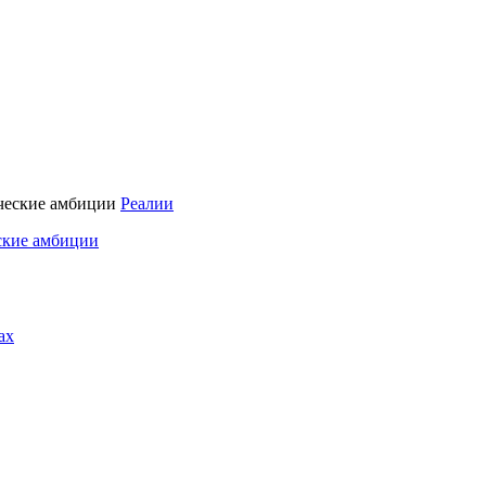
Реалии
ские амбиции
ах