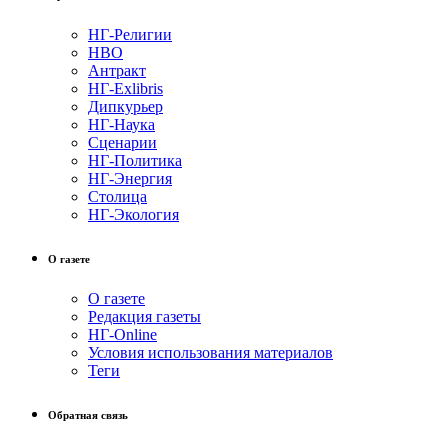
НГ-Религии
НВО
Антракт
НГ-Exlibris
Дипкурьер
НГ-Наука
Сценарии
НГ-Политика
НГ-Энергия
Столица
НГ-Экология
О газете
О газете
Редакция газеты
НГ-Online
Условия использования материалов
Теги
Обратная связь