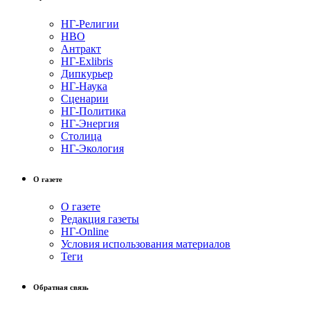
НГ-Религии
НВО
Антракт
НГ-Exlibris
Дипкурьер
НГ-Наука
Сценарии
НГ-Политика
НГ-Энергия
Столица
НГ-Экология
О газете
О газете
Редакция газеты
НГ-Online
Условия использования материалов
Теги
Обратная связь