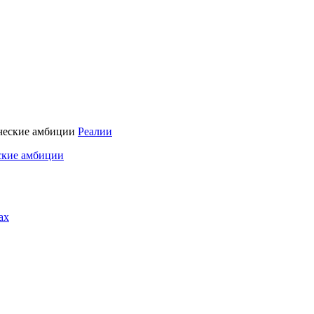
Реалии
ские амбиции
ах