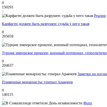
0
150291
1
Реалии
Карфаген должен быть разрушен: судьба у него такая
0
205659
7
Турция: имперское прошлое, военный потенциал, геополитиче
0
204637
5
Заметки на погон
Пламенные монархисты: генерал Аракчеев
0
140115
3
Фото