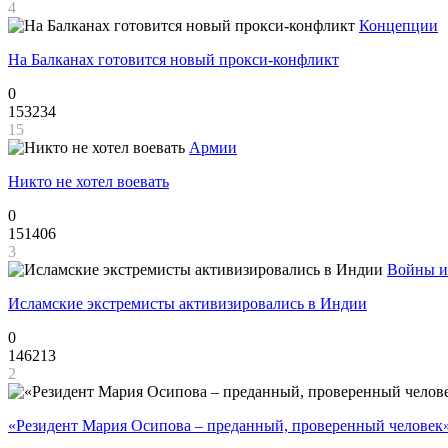
4
Концепции
На Балканах готовится новый прокси-конфликт
0
153234
15
Армии
Никто не хотел воевать
0
151406
3
Войны и
Исламские экстремисты активизировались в Индии
0
146213
2
«Резидент Мария Осипова – преданный, проверенный человек