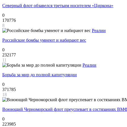
Северный флот обзавелся третьим носителем «Циркона»
0
170776
8
Реалии
Российские бомбы умнеют и набирают вес
0
232177
11
Реалии
Борьба за мир до полной капитуляции
0
371785
18
Воюющий Черноморский флот преуспевает в состязаниях ВМФ
0
223985