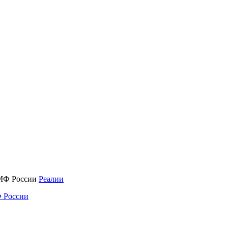
Реалии
 России