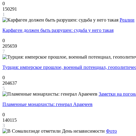
0
150291
1
Реалии
Карфаген должен быть разрушен: судьба у него такая
0
205659
7
Турция: имперское прошлое, военный потенциал, геополитиче
0
204637
5
Заметки на погон
Пламенные монархисты: генерал Аракчеев
0
140115
3
Фото