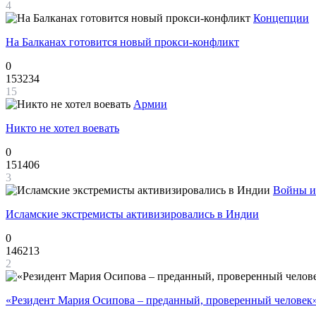
4
Концепции
На Балканах готовится новый прокси-конфликт
0
153234
15
Армии
Никто не хотел воевать
0
151406
3
Войны и
Исламские экстремисты активизировались в Индии
0
146213
2
«Резидент Мария Осипова – преданный, проверенный человек