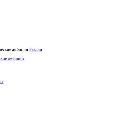
Реалии
ские амбиции
ах