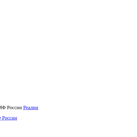
Реалии
 России