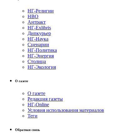
НГ-Религии
НВО
Антракт
НГ-Exlibris
Дипкурьер
НГ-Наука
Сценарии
НГ-Политика
НГ-Энергия
Столица
НГ-Экология
О газете
О газете
Редакция газеты
НГ-Online
Условия использования материалов
Теги
Обратная связь