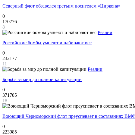
Северный флот обзавелся третьим носителем «Циркона»
0
170776
8
Реалии
Российские бомбы умнеют и набирают вес
0
232177
11
Реалии
Борьба за мир до полной капитуляции
0
371785
18
Воюющий Черноморский флот преуспевает в состязаниях ВМФ
0
223985