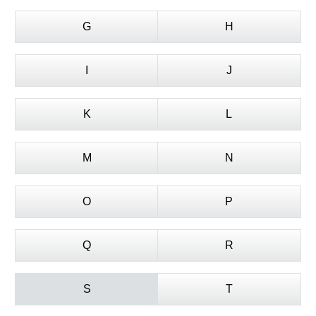
G
H
I
J
K
L
M
N
O
P
Q
R
S
T