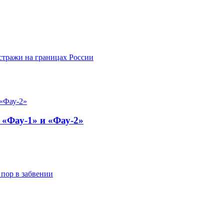
стражи на границах России
 «Фау-1» и «Фау-2»
 пор в забвении