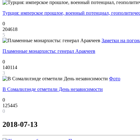
Турция: имперское прошлое, военный потенциал, геополитиче
0
204618
5
Заметки на погон
Пламенные монархисты: генерал Аракчеев
0
140114
3
Фото
В Сомалилэнде отметили День независимости
0
125445
0
2018-07-13