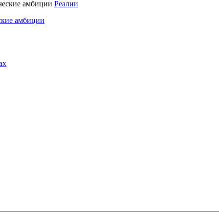
Реалии
ские амбиции
ах