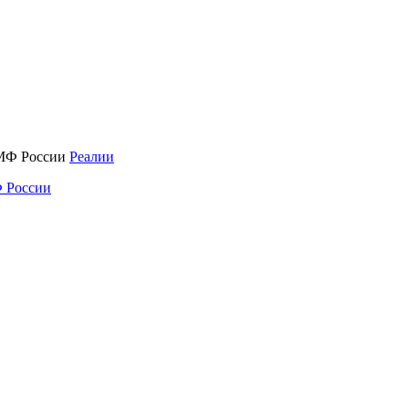
Реалии
 России