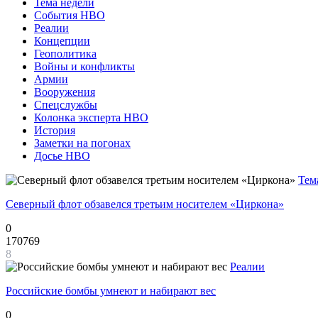
Тема недели
События НВО
Реалии
Концепции
Геополитика
Войны и конфликты
Армии
Вооружения
Спецслужбы
Колонка эксперта НВО
История
Заметки на погонах
Досье НВО
Тем
Северный флот обзавелся третьим носителем «Циркона»
0
170769
8
Реалии
Российские бомбы умнеют и набирают вес
0