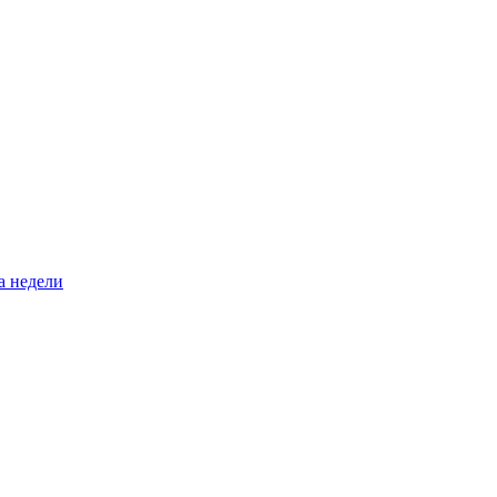
а недели