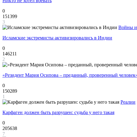
Никто не хотел воевать
0
151399
3
Войны и
Исламские экстремисты активизировались в Индии
0
146211
2
«Резидент Мария Осипова – преданный, проверенный человек
0
150289
1
Реалии
Карфаген должен быть разрушен: судьба у него такая
0
205638
7