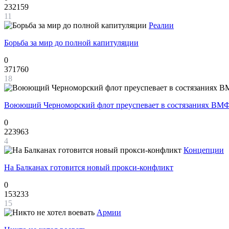
232159
11
Реалии
Борьба за мир до полной капитуляции
0
371760
18
Воюющий Черноморский флот преуспевает в состязаниях ВМФ
0
223963
4
Концепции
На Балканах готовится новый прокси-конфликт
0
153233
15
Армии