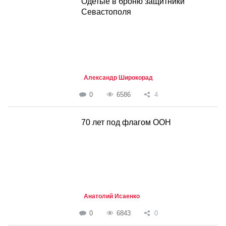
Одетые в броню защитники
Севастополя
Александр Широкорад
0
6586
4
70 лет под флагом ООН
Анатолий Исаенко
0
6843
0