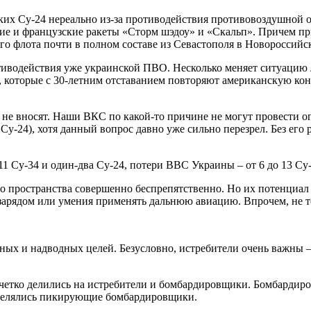
ких Су-24 нереально из-за противодействия противовоздушной 
е и французские ракеты «Сторм шэдоу» и «Скальп». Причем при
го флота почти в полном составе из Севастополя в Новороссийс
отиводействия уже украинской ПВО. Несколько меняет ситуацию
 которые с 30-летним отставанием повторяют американскую к
ка не вносят. Наши ВКС по какой-то причине не могут провест
у-24), хотя данный вопрос давно уже сильно перезрел. Без его
 Су-34 и один-два Су-24, потери ВВС Украины – от 6 до 13 Су-
 пространства совершенно беспрепятственно. Но их потенциал п
 зарядом или умения применять дальнюю авиацию. Впрочем, не 
мных и надводных целей. Безусловно, истребители очень важны 
етко делились на истребители и бомбардировщики. Бомбардиров
ыделялись пикирующие бомбардировщики.