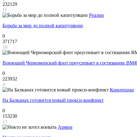
232129
11
Реалии
Борьба за мир до полной капитуляции
0
371717
18
Воюющий Черноморский флот преуспевает в состязаниях ВМФ
0
223932
4
Концепции
На Балканах готовится новый прокси-конфликт
0
153230
15
Армии