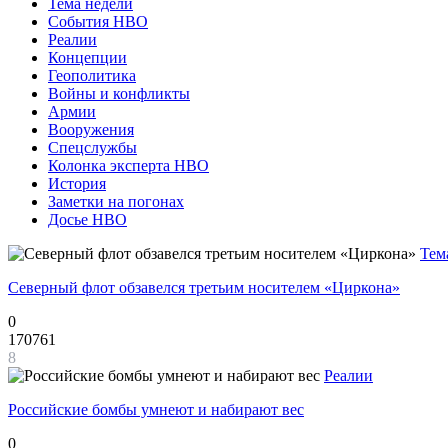
Тема недели
События НВО
Реалии
Концепции
Геополитика
Войны и конфликты
Армии
Вооружения
Спецслужбы
Колонка эксперта НВО
История
Заметки на погонах
Досье НВО
Тем
Северный флот обзавелся третьим носителем «Циркона»
0
170761
8
Реалии
Российские бомбы умнеют и набирают вес
0