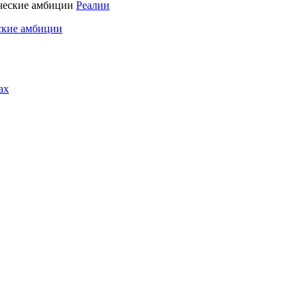
Реалии
ские амбиции
ах