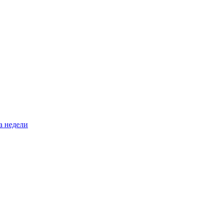
а недели