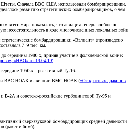
ые Штаты. Сначала ВВС США использовали бомбардировщики,
уделялось развитию стратегических бомбардировщиков, о чем
 всего мира показалось, что авиация теперь вообще не
ную несостоятельность в ходе многочисленных локальных войн.
е стратегические бомбардировщики «Вэлиант» (произведено
оставляла 7–9 тыс. км.
о середины 1980-х, приняв участие в фолклендской войне:
рова», «НВО» от 19.04.19)
.
середине 1950-х – реактивный Ту-16.
жении ВВС НОАК и авиации ВМС НОАК (
«От красных драконов
и В-2А и советско-российские турбовинтовой Ту-95 и
реактивный сверхзвуковой бомбардировщик средней дальности
в (ракет и бомб).