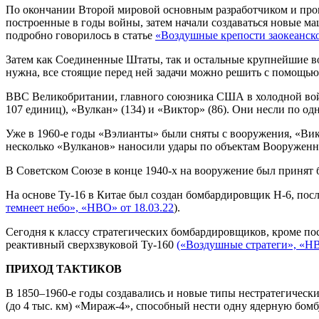
По окончании Второй мировой основным разработчиком и про
построенные в годы войны, затем начали создаваться новые м
подробно говорилось в статье
«Воздушные крепости заокеанско
Затем как Соединенные Штаты, так и остальные крупнейшие в
нужна, все стоящие перед ней задачи можно решить с помощью
ВВС Великобритании, главного союзника США в холодной войн
107 единиц), «Вулкан» (134) и «Виктор» (86). Они несли по од
Уже в 1960-е годы «Вэлианты» были сняты с вооружения, «Ви
несколько «Вулканов» наносили удары по объектам Вооруженн
В Советском Союзе в конце 1940-х на вооружение был принят б
На основе Ту-16 в Китае был создан бомбардировщик Н-6, п
темнеет небо», «НВО» от 18.03.22
).
Сегодня к классу стратегических бомбардировщиков, кроме по
реактивный сверхзвуковой Ту-160
(«Воздушные стратеги», «НВ
ПРИХОД ТАКТИКОВ
В 1850–1960-е годы создавались и новые типы нестратегичес
(до 4 тыс. км) «Мираж-4», способный нести одну ядерную бом