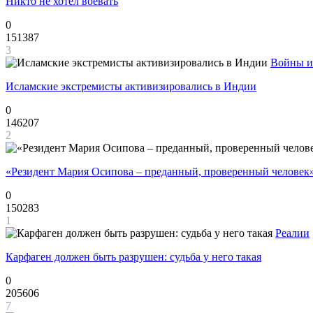
Никто не хотел воевать
0
151387
3
Войны и
Исламские экстремисты активизировались в Индии
0
146207
2
«Резидент Мария Осипова – преданный, проверенный человек
0
150283
1
Реалии
Карфаген должен быть разрушен: судьба у него такая
0
205606
7