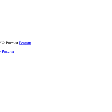
Реалии
 России