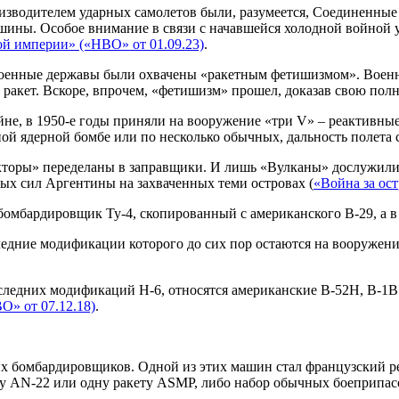
изводителем ударных самолетов были, разумеется, Соединенн
ашины. Особое внимание в связи с начавшейся холодной войной 
й империи» («НВО» от 01.09.23)
.
оенные державы были охвачены «ракетным фетишизмом». Военным
 ракет. Вскоре, впрочем, «фетишизм» прошел, доказав свою пол
е, в 1950-е годы приняли на вооружение «три V» – реактивны
ной ядерной бомбе или по несколько обычных, дальность полета с
кторы» переделаны в заправщики. И лишь «Вулканы» дослужили д
ых сил Аргентины на захваченных теми островах (
«Война за ост
омбардировщик Ту-4, скопированный с американского В-29, а в 
оследние модификации которого до сих пор остаются на воору
следних модификаций Н-6, относятся американские В-52Н, В-1В 
О» от 07.12.18)
.
ких бомбардировщиков. Одной из этих машин стал французский 
бу AN-22 или одну ракету ASMP, либо набор обычных боеприпасо