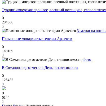
Турция: имперское прошлое, военный потенциал, геополитиче
0
204586
5
Заметки на погон
Пламенные монархисты: генерал Аракчеев
0
140109
3
Фото
В Сомалилэнде отметили День независимости
0
125432
0
0
6144
2
Газета
Реалии
Интернет-версия