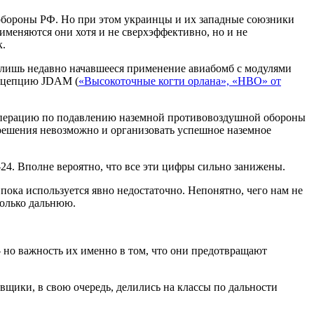
обороны РФ. Но при этом украинцы и их западные союзники
меняются они хотя и не сверхэффективно, но и не
к.
 лишь недавно начавшееся применение авиабомб с модулями
онцепцию JDAM (
«Высокоточные когти орлана», «НВО» от
и операцию по подавлению наземной противовоздушной обороны
 решения невозможно и организовать успешное наземное
24. Вполне вероятно, что все эти цифры сильно занижены.
ока используется явно недостаточно. Непонятно, чего нам не
только дальнюю.
– но важность их именно в том, что они предотвращают
щики, в свою очередь, делились на классы по дальности