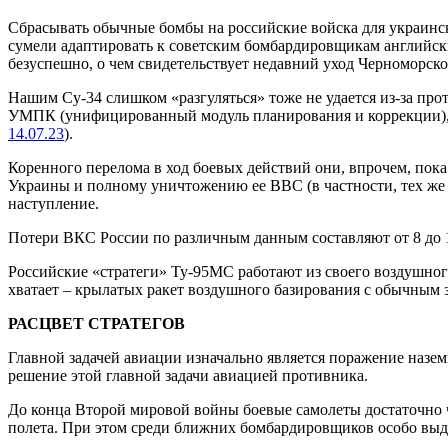
Сбрасывать обычные бомбы на российские войска для украинс
сумели адаптировать к советским бомбардировщикам английски
безуспешно, о чем свидетельствует недавний уход Черноморско
Нашим Су-34 слишком «разгуляться» тоже не удается из-за пр
УМПК (унифицированный модуль планирования и коррекции),
14.07.23
).
Коренного перелома в ход боевых действий они, впрочем, по
Украины и полному уничтожению ее ВВС (в частности, тех же С
наступление.
Потери ВКС России по различным данным составляют от 8 до 11
Российские «стратеги» Ту-95МС работают из своего воздушного
хватает – крылатых ракет воздушного базирования с обычным
РАСЦВЕТ СТРАТЕГОВ
Главной задачей авиации изначально является поражение назе
решение этой главной задачи авиацией противника.
До конца Второй мировой войны боевые самолеты достаточно ч
полета. При этом среди ближних бомбардировщиков особо в