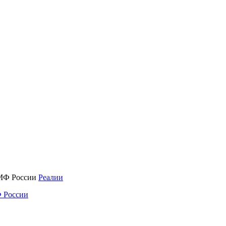
Реалии
 России