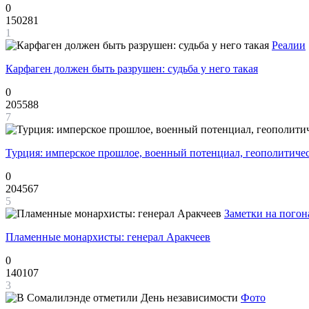
0
150281
1
Реалии
Карфаген должен быть разрушен: судьба у него такая
0
205588
7
Турция: имперское прошлое, военный потенциал, геополитиче
0
204567
5
Заметки на погон
Пламенные монархисты: генерал Аракчеев
0
140107
3
Фото