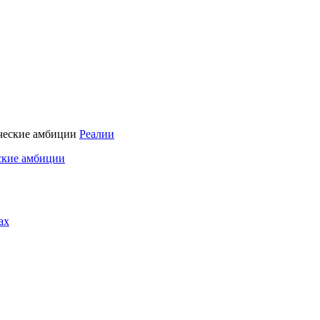
Реалии
ские амбиции
ах