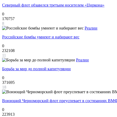
Северный флот обзавелся третьим носителем «Циркона»
0
170757
8
Реалии
Российские бомбы умнеют и набирают вес
0
232108
11
Реалии
Борьба за мир до полной капитуляции
0
371695
18
Воюющий Черноморский флот преуспевает в состязаниях ВМФ
0
223913