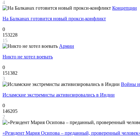
4
Концепции
На Балканах готовится новый прокси-конфликт
0
153228
15
Армии
Никто не хотел воевать
0
151382
3
Войны и
Исламские экстремисты активизировались в Индии
0
146205
2
«Резидент Мария Осипова – преданный, проверенный человек