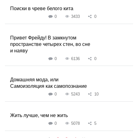
Поиски в чреве белого кита
0
3433
0
Привет Фрейду! В замкнутом
пространстве четырех стен, во сне
и наяву
0
6136
0
Домашняя мода, или
Самоизоляция как самопознание
0
5243
10
Жить лучше, чем не жить
0
5078
5