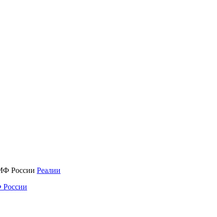
Реалии
 России