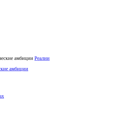
Реалии
ские амбиции
ах