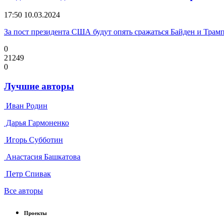
17:50
10.03.2024
За пост президента США будут опять сражаться Байден и Трам
0
21249
0
Лучшие авторы
Иван Родин
Дарья Гармоненко
Игорь Субботин
Анастасия Башкатова
Петр Спивак
Все авторы
Проекты