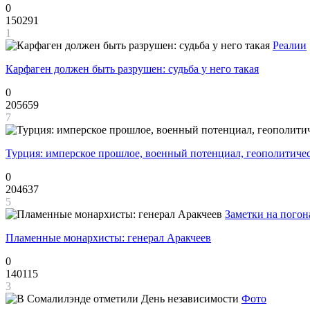
0
150291
1
Реалии
Карфаген должен быть разрушен: судьба у него такая
0
205659
7
Турция: имперское прошлое, военный потенциал, геополитиче
0
204637
5
Заметки на погон
Пламенные монархисты: генерал Аракчеев
0
140115
3
Фото