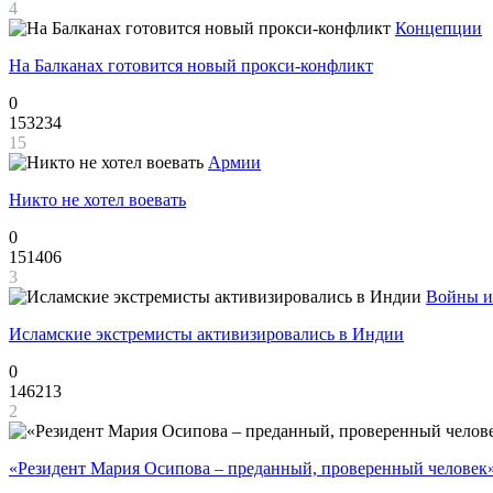
4
Концепции
На Балканах готовится новый прокси-конфликт
0
153234
15
Армии
Никто не хотел воевать
0
151406
3
Войны и
Исламские экстремисты активизировались в Индии
0
146213
2
«Резидент Мария Осипова – преданный, проверенный человек