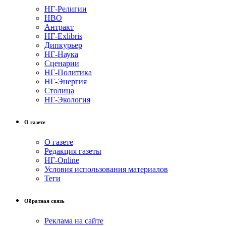
НГ-Религии
НВО
Антракт
НГ-Exlibris
Дипкурьер
НГ-Наука
Сценарии
НГ-Политика
НГ-Энергия
Столица
НГ-Экология
О газете
О газете
Редакция газеты
НГ-Online
Условия использования материалов
Теги
Обратная связь
Реклама на сайте