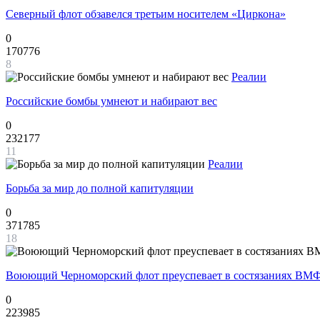
Северный флот обзавелся третьим носителем «Циркона»
0
170776
8
Реалии
Российские бомбы умнеют и набирают вес
0
232177
11
Реалии
Борьба за мир до полной капитуляции
0
371785
18
Воюющий Черноморский флот преуспевает в состязаниях ВМФ
0
223985