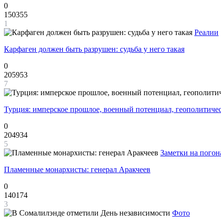
0
150355
1
Реалии
Карфаген должен быть разрушен: судьба у него такая
0
205953
7
Турция: имперское прошлое, военный потенциал, геополитиче
0
204934
5
Заметки на погон
Пламенные монархисты: генерал Аракчеев
0
140174
3
Фото