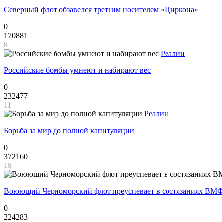
Северный флот обзавелся третьим носителем «Циркона»
0
170881
8
Реалии
Российские бомбы умнеют и набирают вес
0
232477
11
Реалии
Борьба за мир до полной капитуляции
0
372160
18
Воюющий Черноморский флот преуспевает в состязаниях ВМФ
0
224283