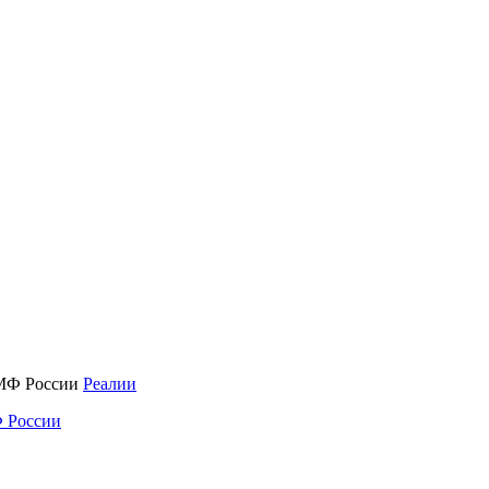
Реалии
 России