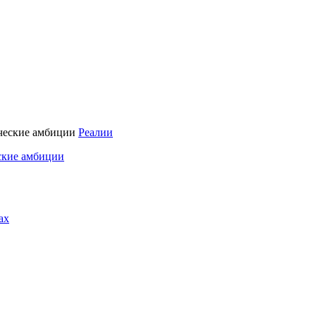
Реалии
ские амбиции
ах