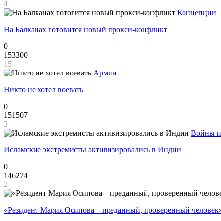
4
Концепции
На Балканах готовится новый прокси-конфликт
0
153300
15
Армии
Никто не хотел воевать
0
151507
3
Войны и
Исламские экстремисты активизировались в Индии
0
146274
2
«Резидент Мария Осипова – преданный, проверенный человек