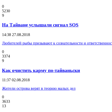
0
5230
9
На Тайване услышали сигнал SOS
14:38
27.08.2018
Любителей рыбы призывают к сознательности и ответственнос
0
3374
9
Как очистить карму по-тайваньски
11:37
02.08.2018
Жители острова верят в теорию малых дел
0
3633
13