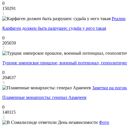
0
150291
1
Реалии
Карфаген должен быть разрушен: судьба у него такая
0
205659
7
Турция: имперское прошлое, военный потенциал, геополитиче
0
204637
5
Заметки на погон
Пламенные монархисты: генерал Аракчеев
0
140115
3
Фото