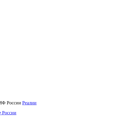
Реалии
 России