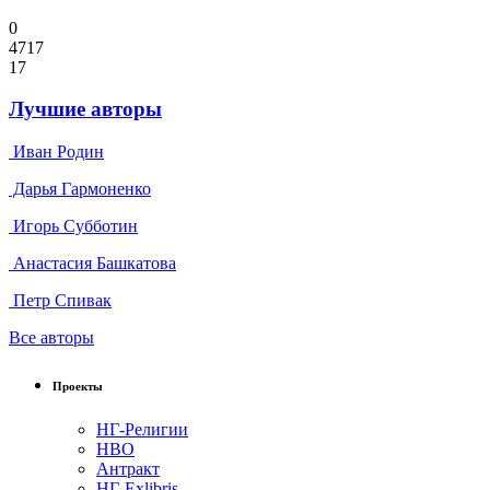
0
4717
17
Лучшие авторы
Иван Родин
Дарья Гармоненко
Игорь Субботин
Анастасия Башкатова
Петр Спивак
Все авторы
Проекты
НГ-Религии
НВО
Антракт
НГ-Exlibris