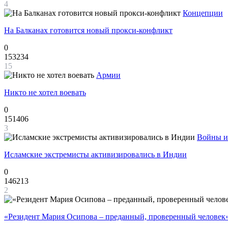
4
Концепции
На Балканах готовится новый прокси-конфликт
0
153234
15
Армии
Никто не хотел воевать
0
151406
3
Войны и
Исламские экстремисты активизировались в Индии
0
146213
2
«Резидент Мария Осипова – преданный, проверенный человек