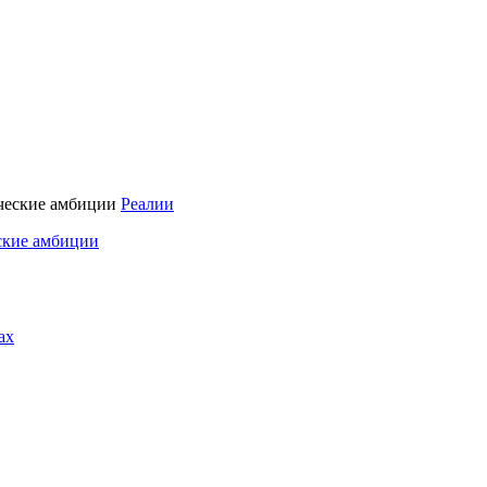
Реалии
ские амбиции
ах