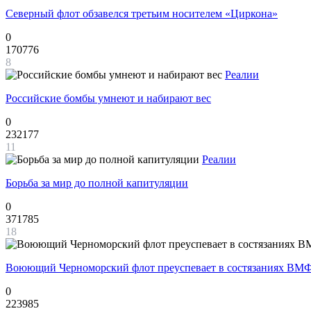
Северный флот обзавелся третьим носителем «Циркона»
0
170776
8
Реалии
Российские бомбы умнеют и набирают вес
0
232177
11
Реалии
Борьба за мир до полной капитуляции
0
371785
18
Воюющий Черноморский флот преуспевает в состязаниях ВМФ
0
223985