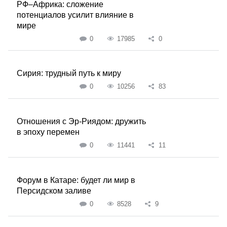
РФ–Африка: сложение
потенциалов усилит влияние в
мире
0
17985
0
Сирия: трудный путь к миру
0
10256
83
Отношения с Эр-Риядом: дружить
в эпоху перемен
0
11441
11
Форум в Катаре: будет ли мир в
Персидском заливе
0
8528
9