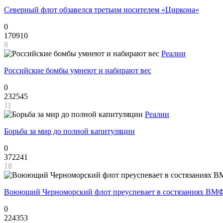
Северный флот обзавелся третьим носителем «Циркона»
0
170910
8
Реалии
Российские бомбы умнеют и набирают вес
0
232545
11
Реалии
Борьба за мир до полной капитуляции
0
372241
18
Воюющий Черноморский флот преуспевает в состязаниях ВМФ
0
224353