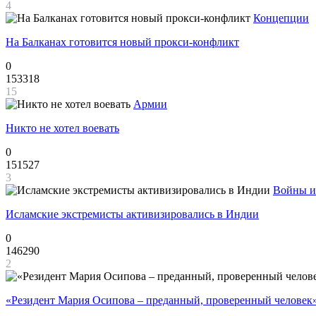
4
Концепции
На Балканах готовится новый прокси-конфликт
0
153318
15
Армии
Никто не хотел воевать
0
151527
3
Войны и
Исламские экстремисты активизировались в Индии
0
146290
2
«Резидент Мария Осипова – преданный, проверенный человек