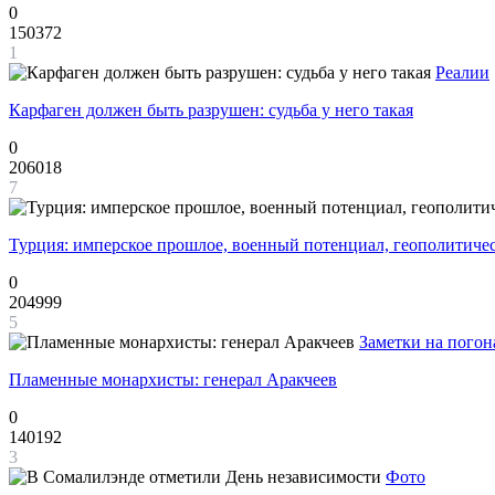
0
150372
1
Реалии
Карфаген должен быть разрушен: судьба у него такая
0
206018
7
Турция: имперское прошлое, военный потенциал, геополитиче
0
204999
5
Заметки на погон
Пламенные монархисты: генерал Аракчеев
0
140192
3
Фото