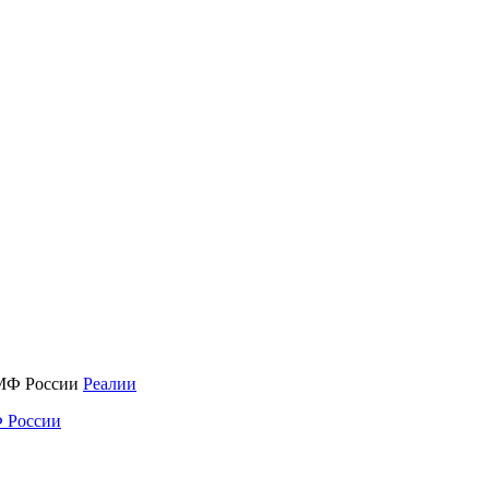
Реалии
 России