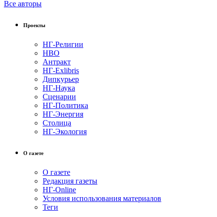
Все авторы
Проекты
НГ-Религии
НВО
Антракт
НГ-Exlibris
Дипкурьер
НГ-Наука
Сценарии
НГ-Политика
НГ-Энергия
Столица
НГ-Экология
О газете
О газете
Редакция газеты
НГ-Online
Условия использования материалов
Теги