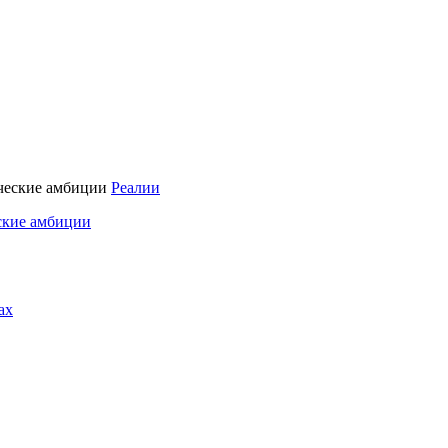
Реалии
ские амбиции
ах