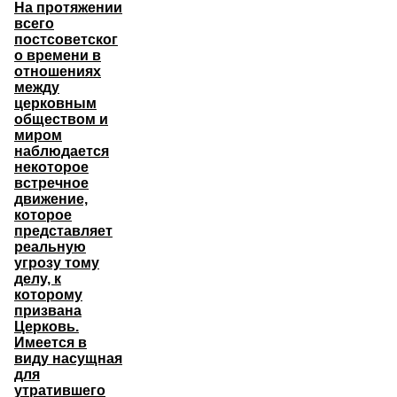
На протяжении
всего
постсоветског
о времени в
отношениях
между
церковным
обществом и
миром
наблюдается
некоторое
встречное
движение,
которое
представляет
реальную
угрозу тому
делу, к
которому
призвана
Церковь.
Имеется в
виду насущная
для
утратившего