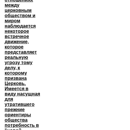
между
церковным
обществом и
миром
наблюдается
некоторое
встречное
движение,
которое
представляет
реальную
угрозу тому
делу, к
которому
призвана
Церковь.
Имеется в
виду насущная
для
утратившего
прежние
ориентиры
общества
потребность в