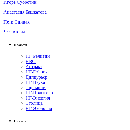
Игорь Субботин
Анастасия Башкатова
Петр Спивак
Все авторы
Проекты
НГ-Религии
НВО
Антракт
НГ-Exlibris
Дипкурьер
НГ-Наука
Сценарии
НГ-Политика
НГ-Энергия
Столица
НГ-Экология
О газете