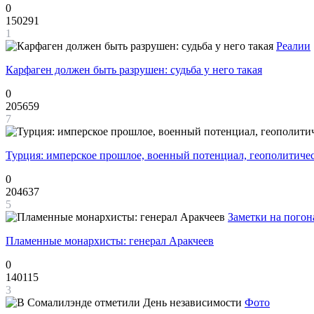
0
150291
1
Реалии
Карфаген должен быть разрушен: судьба у него такая
0
205659
7
Турция: имперское прошлое, военный потенциал, геополитиче
0
204637
5
Заметки на погон
Пламенные монархисты: генерал Аракчеев
0
140115
3
Фото