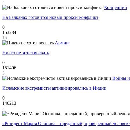
4
Концепции
На Балканах готовится новый прокси-конфликт
0
153234
15
Армии
Никто не хотел воевать
0
151406
3
Войны и
Исламские экстремисты активизировались в Индии
0
146213
2
«Резидент Мария Осипова – преданный, проверенный человек