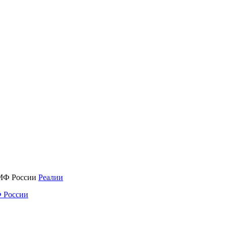
Реалии
 России