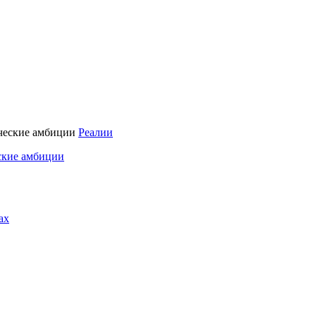
Реалии
ские амбиции
ах