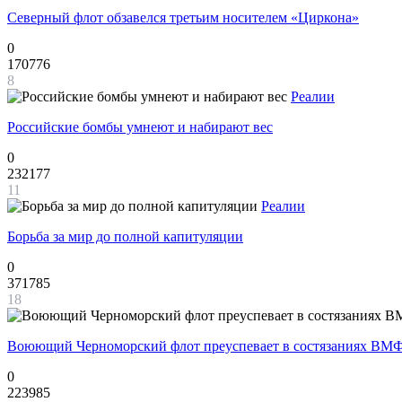
Северный флот обзавелся третьим носителем «Циркона»
0
170776
8
Реалии
Российские бомбы умнеют и набирают вес
0
232177
11
Реалии
Борьба за мир до полной капитуляции
0
371785
18
Воюющий Черноморский флот преуспевает в состязаниях ВМФ
0
223985