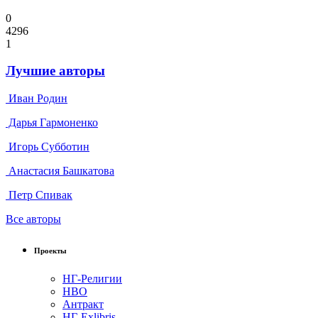
0
4296
1
Лучшие авторы
Иван Родин
Дарья Гармоненко
Игорь Субботин
Анастасия Башкатова
Петр Спивак
Все авторы
Проекты
НГ-Религии
НВО
Антракт
НГ-Exlibris