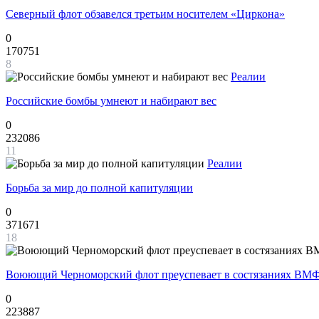
Северный флот обзавелся третьим носителем «Циркона»
0
170751
8
Реалии
Российские бомбы умнеют и набирают вес
0
232086
11
Реалии
Борьба за мир до полной капитуляции
0
371671
18
Воюющий Черноморский флот преуспевает в состязаниях ВМФ
0
223887