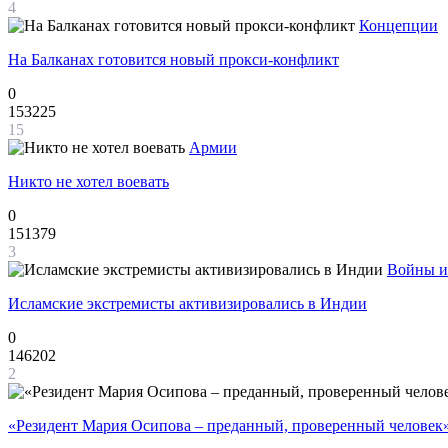
4
Концепции
На Балканах готовится новый прокси-конфликт
0
153225
15
Армии
Никто не хотел воевать
0
151379
3
Войны и
Исламские экстремисты активизировались в Индии
0
146202
2
«Резидент Мария Осипова – преданный, проверенный человек