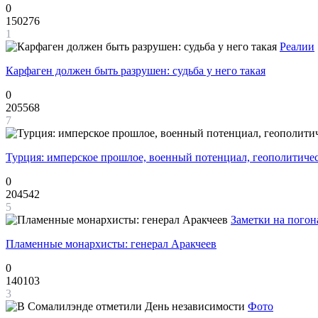
0
150276
1
Реалии
Карфаген должен быть разрушен: судьба у него такая
0
205568
7
Турция: имперское прошлое, военный потенциал, геополитиче
0
204542
5
Заметки на погон
Пламенные монархисты: генерал Аракчеев
0
140103
3
Фото