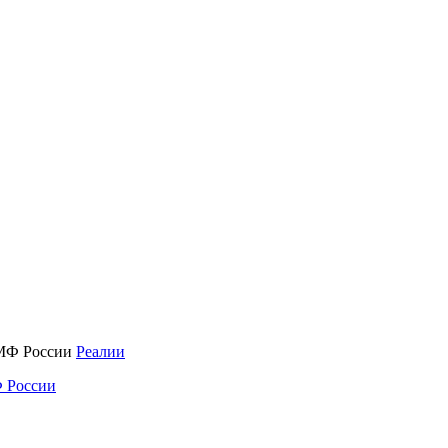
Реалии
 России