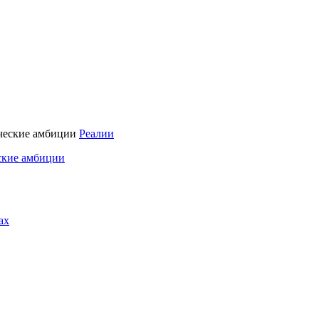
Реалии
ские амбиции
ах