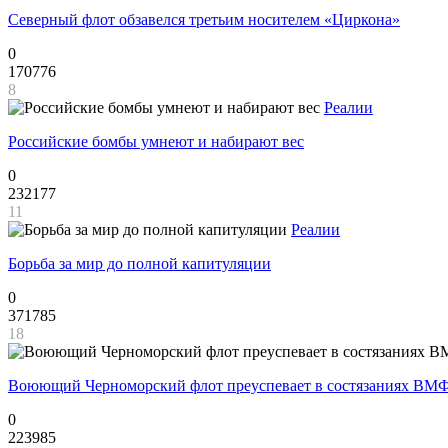
Северный флот обзавелся третьим носителем «Циркона»
0
170776
8
Реалии
Российские бомбы умнеют и набирают вес
0
232177
11
Реалии
Борьба за мир до полной капитуляции
0
371785
18
Воюющий Черноморский флот преуспевает в состязаниях ВМФ
0
223985