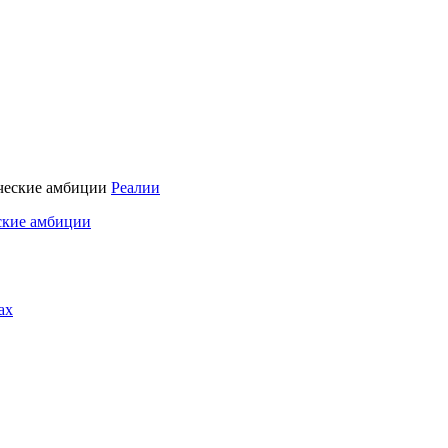
Реалии
ские амбиции
ах