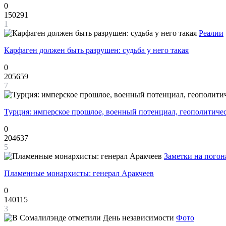
0
150291
1
Реалии
Карфаген должен быть разрушен: судьба у него такая
0
205659
7
Турция: имперское прошлое, военный потенциал, геополитиче
0
204637
5
Заметки на погон
Пламенные монархисты: генерал Аракчеев
0
140115
3
Фото