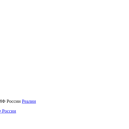
Реалии
 России