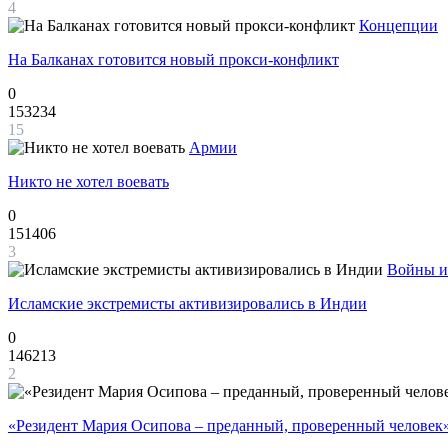
4
Концепции
На Балканах готовится новый прокси-конфликт
0
153234
15
Армии
Никто не хотел воевать
0
151406
3
Войны и
Исламские экстремисты активизировались в Индии
0
146213
2
«Резидент Мария Осипова – преданный, проверенный человек