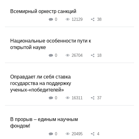
Всемирный оркестр санкций
0
12129
38
Национальные особенности пути к
открытой науке
0
26704
18
Оправдает ли себя ставка
государства на поддержку
ученых-«победителей»
0
16311
37
В прорыв – единым научным
фондом!
0
20495
4