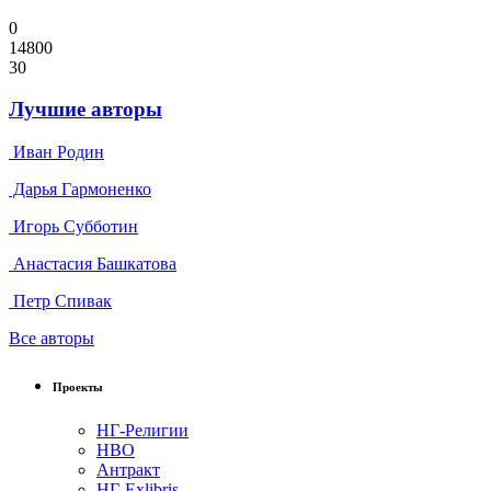
0
14800
30
Лучшие авторы
Иван Родин
Дарья Гармоненко
Игорь Субботин
Анастасия Башкатова
Петр Спивак
Все авторы
Проекты
НГ-Религии
НВО
Антракт
НГ-Exlibris