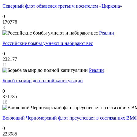
Северный флот обзавелся третьим носителем «Циркона»
0
170776
8
Реалии
Российские бомбы умнеют и набирают вес
0
232177
11
Реалии
Борьба за мир до полной капитуляции
0
371785
18
Воюющий Черноморский флот преуспевает в состязаниях ВМФ
0
223985