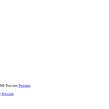
Реалии
 России