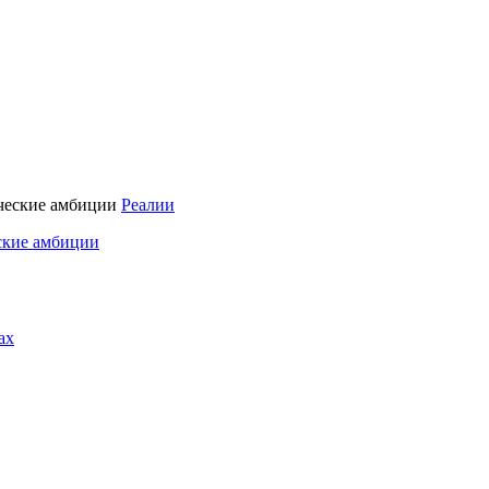
Реалии
ские амбиции
ах