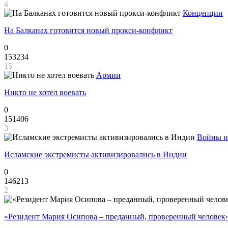
4
Концепции
На Балканах готовится новый прокси-конфликт
0
153234
15
Армии
Никто не хотел воевать
0
151406
3
Войны и
Исламские экстремисты активизировались в Индии
0
146213
2
«Резидент Мария Осипова – преданный, проверенный человек