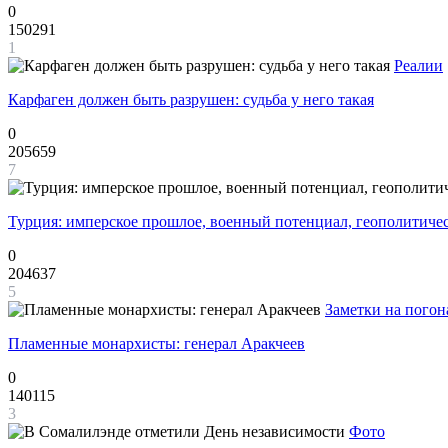
0
150291
1
Реалии
Карфаген должен быть разрушен: судьба у него такая
0
205659
7
Турция: имперское прошлое, военный потенциал, геополитиче
0
204637
5
Заметки на погон
Пламенные монархисты: генерал Аракчеев
0
140115
3
Фото