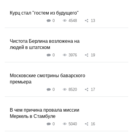
Курц стал "гостем из будущего"
0
4548
13
Чистота Берлина возложена на
людей в штатском
0
3976
19
Московские смотрины баварского
премьера
0
8520
17
В чем причина провала миссии
Меркель в Стамбуле
0
5040
16