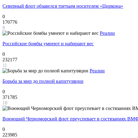
Северный флот обзавелся третьим носителем «Циркона»
0
170776
8
Реалии
Российские бомбы умнеют и набирают вес
0
232177
11
Реалии
Борьба за мир до полной капитуляции
0
371785
18
Воюющий Черноморский флот преуспевает в состязаниях ВМФ
0
223985