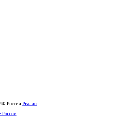
Реалии
 России