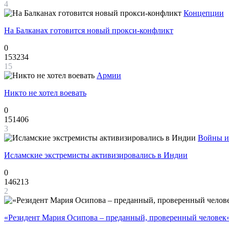
4
Концепции
На Балканах готовится новый прокси-конфликт
0
153234
15
Армии
Никто не хотел воевать
0
151406
3
Войны и
Исламские экстремисты активизировались в Индии
0
146213
2
«Резидент Мария Осипова – преданный, проверенный человек