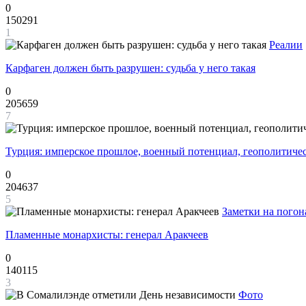
0
150291
1
Реалии
Карфаген должен быть разрушен: судьба у него такая
0
205659
7
Турция: имперское прошлое, военный потенциал, геополитиче
0
204637
5
Заметки на погон
Пламенные монархисты: генерал Аракчеев
0
140115
3
Фото