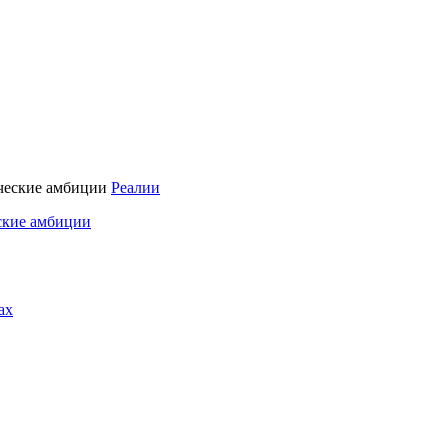
Реалии
ские амбиции
ах