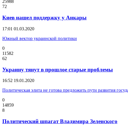
25988
72
Киев нашел поддержку у Анкары
17:01
01.03.2020
Южный вектор украинской политики
0
11582
62
Украину тянут в прошлое старые проблемы
16:52
19.01.2020
Политическая элита не готова предложить пути развития госуд
0
14859
8
Политический шпагат Владимира Зеленского